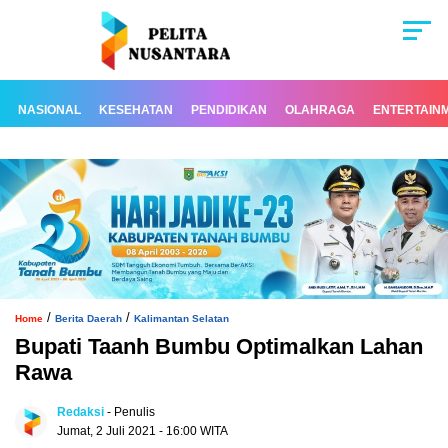
NASIONAL
KESEHATAN
PENDIDIKAN
OLAHRAGA
ENTERTAIN
/
/
Home
Berita Daerah
Kalimantan Selatan
Bupati Taanh Bumbu Optimalkan Lahan
Rawa
Redaksi
- Penulis
Jumat, 2 Juli 2021 - 16:00 WITA