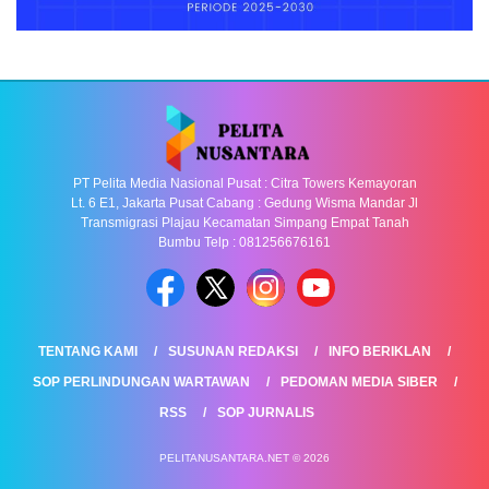
PT Pelita Media Nasional Pusat : Citra Towers Kemayoran
Lt. 6 E1, Jakarta Pusat Cabang : Gedung Wisma Mandar Jl
Transmigrasi Plajau Kecamatan Simpang Empat Tanah
Bumbu Telp : 081256676161
TENTANG KAMI
SUSUNAN REDAKSI
INFO BERIKLAN
SOP PERLINDUNGAN WARTAWAN
PEDOMAN MEDIA SIBER
RSS
SOP JURNALIS
PELITANUSANTARA.NET © 2026