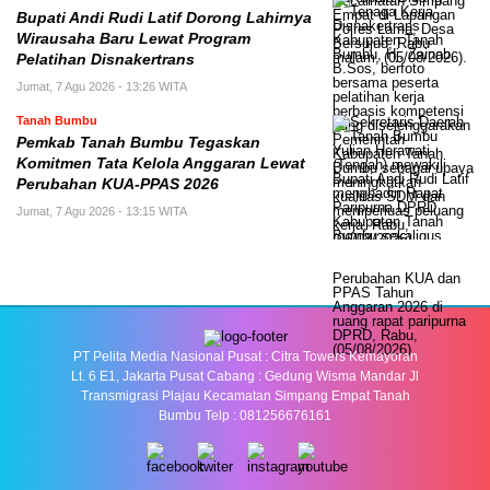
Bupati Andi Rudi Latif Dorong Lahirnya
Wirausaha Baru Lewat Program
Pelatihan Disnakertrans
Jumat, 7 Agu 2026 - 13:26 WITA
Tanah Bumbu
Pemkab Tanah Bumbu Tegaskan
Komitmen Tata Kelola Anggaran Lewat
Perubahan KUA-PPAS 2026
Jumat, 7 Agu 2026 - 13:15 WITA
PT Pelita Media Nasional Pusat : Citra Towers Kemayoran
Lt. 6 E1, Jakarta Pusat Cabang : Gedung Wisma Mandar Jl
Transmigrasi Plajau Kecamatan Simpang Empat Tanah
Bumbu Telp : 081256676161