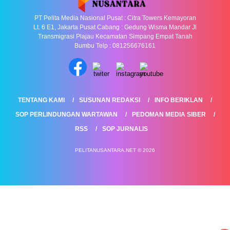
PT Pelita Media Nasional Pusat : Citra Towers Kemayoran
Lt. 6 E1, Jakarta Pusat Cabang : Gedung Wisma Mandar Jl
Transmigrasi Plajau Kecamatan Simpang Empat Tanah
Bumbu Telp : 081256676161
TENTANG KAMI
SUSUNAN REDAKSI
INFO BERIKLAN
SOP PERLINDUNGAN WARTAWAN
PEDOMAN MEDIA SIBER
RSS
SOP JURNALIS
PELITANUSANTARA.NET © 2026