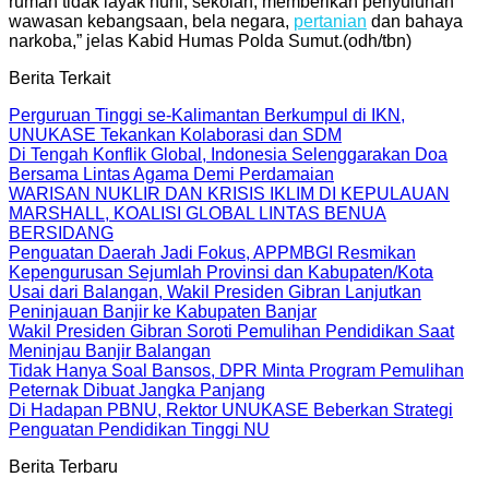
rumah tidak layak huni, sekolah, memberikan penyuluhan
wawasan kebangsaan, bela negara,
pertanian
dan bahaya
narkoba,” jelas Kabid Humas Polda Sumut.(odh/tbn)
Berita Terkait
Perguruan Tinggi se-Kalimantan Berkumpul di IKN,
UNUKASE Tekankan Kolaborasi dan SDM
Di Tengah Konflik Global, Indonesia Selenggarakan Doa
Bersama Lintas Agama Demi Perdamaian
WARISAN NUKLIR DAN KRISIS IKLIM DI KEPULAUAN
MARSHALL, KOALISI GLOBAL LINTAS BENUA
BERSIDANG
Penguatan Daerah Jadi Fokus, APPMBGI Resmikan
Kepengurusan Sejumlah Provinsi dan Kabupaten/Kota
Usai dari Balangan, Wakil Presiden Gibran Lanjutkan
Peninjauan Banjir ke Kabupaten Banjar
Wakil Presiden Gibran Soroti Pemulihan Pendidikan Saat
Meninjau Banjir Balangan
Tidak Hanya Soal Bansos, DPR Minta Program Pemulihan
Peternak Dibuat Jangka Panjang
Di Hadapan PBNU, Rektor UNUKASE Beberkan Strategi
Penguatan Pendidikan Tinggi NU
Berita Terbaru