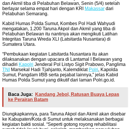
dan Akmil tiba di Pelabuhan Belawan, Senin (5/4) setelah
berlayar selama empat hari dengan KRI
Makassar
dari
Pelabuhan Semarang.
Kabid Humas Polda Sumut, Kombes Pol Hadi Wahyudi
mengatakan, 1.200 Taruna Akpol dan Akmil yang tiba di
Pelabuhan Belawan itu nantinya akan mengikuti Latihan
Integritas Taruna Wreda XLI (Latsitarda Nusantara) di
Sumatera Utara.
“Pembukaan kegiatan Latsitarda Nusantara itu akan
dilaksanakan dengan upacara di Lantamal I Belawan yang
dihadiri
Kapolri
Jenderal Pol Listyo Sigit Prabowo, Panglima
TNI
Marsekal Hadi Tjahjanto, Kalemdiklat
Polri
, Kapolda
Sumut, Pangdam I/BB serta pejabat lainnya,” jelas Kabid
Humas Polda Sumut yang dikutif dari laman Polri.go.id.
Baca Juga:
Kandang Jebol, Ratusan Buaya Lepas
ke Perairan Batam
Diungkapkannya, para Taruna Akpol dan Akmil akan disebar
ke Kabupaten/Kota di Sumut untuk melaksanakan berbagai
kegiatan bakti sosial. “Seperti gotong royong rehabilitasi