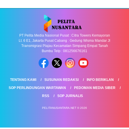
PT Pelita Media Nasional Pusat : Citra Towers Kemayoran
Lt. 6 E1, Jakarta Pusat Cabang : Gedung Wisma Mandar Jl
Transmigrasi Plajau Kecamatan Simpang Empat Tanah
Bumbu Telp : 081256676161
TENTANG KAMI
SUSUNAN REDAKSI
INFO BERIKLAN
SOP PERLINDUNGAN WARTAWAN
PEDOMAN MEDIA SIBER
RSS
SOP JURNALIS
PELITANUSANTARA.NET © 2026