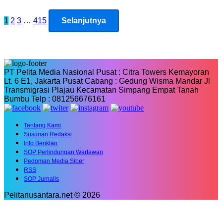
Paginasi
1
2
3
…
415
Selanjutnya
pos
PT Pelita Media Nasional Pusat : Citra Towers Kemayoran
Lt. 6 E1, Jakarta Pusat Cabang : Gedung Wisma Mandar Jl
Transmigrasi Plajau Kecamatan Simpang Empat Tanah
Bumbu Telp : 081256676161
Tentang Kami
Susunan Redaksi
Info Beriklan
SOP Perlindungan Wartawan
Pedoman Media Siber
RSS
SOP Jurnalis
Pelitanusantara.net © 2026