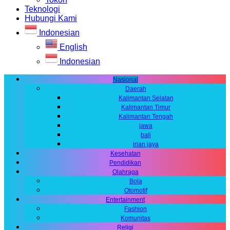
Teknologi
Hubungi Kami
Indonesian
English
Indonesian
Nasional
Daerah
Kalimantan Selatan
Kalimantan Timur
Kalimantan Tengah
jawa
bali
irian jaya
Kesehatan
Pendidikan
Olahraga
Bola
Otomotif
Entertainment
Fashion
Komunitas
Religi