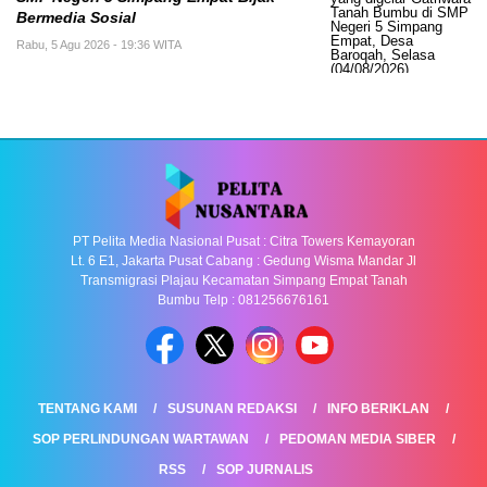
Bermedia Sosial
Rabu, 5 Agu 2026 - 19:36 WITA
PT Pelita Media Nasional Pusat : Citra Towers Kemayoran
Lt. 6 E1, Jakarta Pusat Cabang : Gedung Wisma Mandar Jl
Transmigrasi Plajau Kecamatan Simpang Empat Tanah
Bumbu Telp : 081256676161
TENTANG KAMI
SUSUNAN REDAKSI
INFO BERIKLAN
SOP PERLINDUNGAN WARTAWAN
PEDOMAN MEDIA SIBER
RSS
SOP JURNALIS