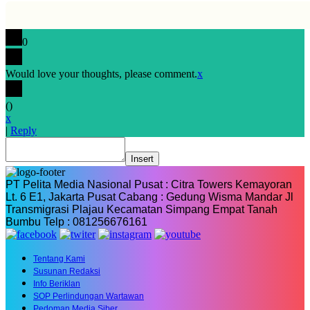
0
Would love your thoughts, please comment.
x
(
)
x
|
Reply
Insert
PT Pelita Media Nasional Pusat : Citra Towers Kemayoran
Lt. 6 E1, Jakarta Pusat Cabang : Gedung Wisma Mandar Jl
Transmigrasi Plajau Kecamatan Simpang Empat Tanah
Bumbu Telp : 081256676161
Tentang Kami
Susunan Redaksi
Info Beriklan
SOP Perlindungan Wartawan
Pedoman Media Siber