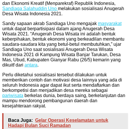
dan Ekonomi Kreatif (Menparekraf) Republik Indonesia,
Sandiaga Salahuddin Uno
melakukan sosialisasi Anugerah
Desa Wisata Indonesia 2021.
Sandy sapaan akrab Sandiaga Uno mengajak
masyarakat
untuk dapat berpartisipasi dalam ajang Anugerah Desa
Wisata 2021. “Anugerah Desa Wisata ini adalah bentuk
keberpihakan, bentuk ekonomi yang berkeadilan membantu
saudara-saudara kita yang betul-betul membutuhkan,” ujar
Sandiaga Uno saat sosialisasi Anugerah Desa Wisata
Indonesia 2021 di Kampung Wisata Banjar Tarukan, Desa
Mas, Ubud, Kabupaten Gianyar Rabu (26/5) kemarin yang
dikuitf dari
antara
.
Perlu diketahui sosialisasi tersebut dilakukan untuk
memberikan contoh dan motivasi desa lainnya yang ada di
seluruh Indonesia agar dapat ikut serta mendaftarkan dan
berkompetisi dan menjadikan desa mereka sebagai
pariwisata
berkelas dunia, berdaya saing, berkelanjutan dan
mampu mendorong pembangunan daerah dan
kesejahteraan rakyat.
Baca Juga:
Gelar Operasi Keselamatan untuk
Hadapi Bulan Suci Ramadan