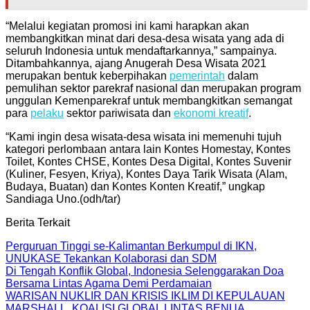
“Melalui kegiatan promosi ini kami harapkan akan
membangkitkan minat dari desa-desa wisata yang ada di
seluruh Indonesia untuk mendaftarkannya,” sampainya.
Ditambahkannya, ajang Anugerah Desa Wisata 2021
merupakan bentuk keberpihakan
pemerintah
dalam
pemulihan sektor parekraf nasional dan merupakan program
unggulan Kemenparekraf untuk membangkitkan semangat
para
pelaku
sektor pariwisata dan
ekonomi kreatif
.
“Kami ingin desa wisata-desa wisata ini memenuhi tujuh
kategori perlombaan antara lain Kontes Homestay, Kontes
Toilet, Kontes CHSE, Kontes Desa Digital, Kontes Suvenir
(Kuliner, Fesyen, Kriya), Kontes Daya Tarik Wisata (Alam,
Budaya, Buatan) dan Kontes Konten Kreatif,” ungkap
Sandiaga Uno.(odh/tar)
Berita Terkait
Perguruan Tinggi se-Kalimantan Berkumpul di IKN,
UNUKASE Tekankan Kolaborasi dan SDM
Di Tengah Konflik Global, Indonesia Selenggarakan Doa
Bersama Lintas Agama Demi Perdamaian
WARISAN NUKLIR DAN KRISIS IKLIM DI KEPULAUAN
MARSHALL, KOALISI GLOBAL LINTAS BENUA