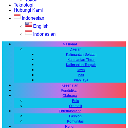
Teknologi
Hubungi Kami
Indonesian
English
Indonesian
Nasional
Daerah
Kalimantan Selatan
Kalimantan Timur
Kalimantan Tengah
jawa
bali
irian jaya
Kesehatan
Pendidikan
Olahraga
Bola
Otomotif
Entertainment
Fashion
Komunitas
Religi