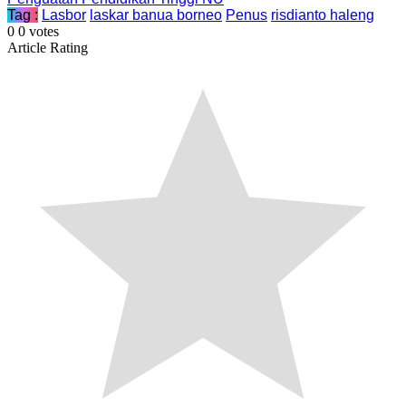
Tag :
Lasbor
laskar banua borneo
Penus
risdianto haleng
0
0
votes
Article Rating