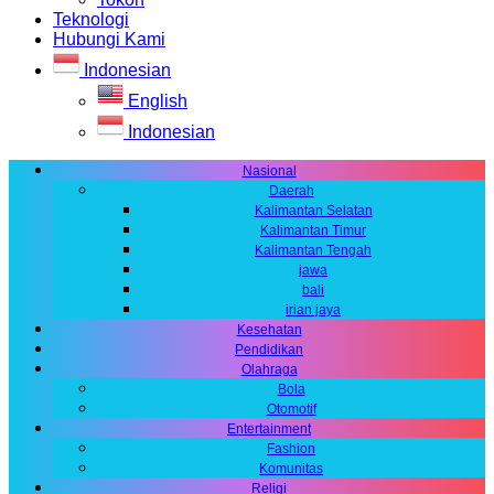
Teknologi
Hubungi Kami
Indonesian
English
Indonesian
Nasional
Daerah
Kalimantan Selatan
Kalimantan Timur
Kalimantan Tengah
jawa
bali
irian jaya
Kesehatan
Pendidikan
Olahraga
Bola
Otomotif
Entertainment
Fashion
Komunitas
Religi