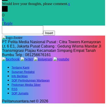
Would love your thoughts, please comment.
x
(
)
x
|
Reply
Insert
PT Pelita Media Nasional Pusat : Citra Towers Kemayoran
Lt. 6 E1, Jakarta Pusat Cabang : Gedung Wisma Mandar Jl
Transmigrasi Plajau Kecamatan Simpang Empat Tanah
Bumbu Telp : 081256676161
Tentang Kami
Susunan Redaksi
Info Beriklan
SOP Perlindungan Wartawan
Pedoman Media Siber
RSS
SOP Jurnalis
Pelitanusantara.net © 2026