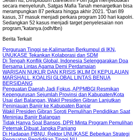
Selain itu, Dirtipiddum Bareskrim Polri juga menyebutkan
secara menyeluruh, Satgas Mafia Tanah menargetkan bisa
merampungkan 87 perkara hingga akhir 2021. “Dari 89
kasus, 37 masuk menjadi perkara program 100 hari kapolri.
Sedangkan 52 kasus menjadi target penyelesaian non
program,”katanya.(odh/tbn)
Berita Terkait
Perguruan Tinggi se-Kalimantan Berkumpul di IKN,
UNUKASE Tekankan Kolaborasi dan SDM
Di Tengah Konflik Global, Indonesia Selenggarakan Doa
Bersama Lintas Agama Demi Perdamaian
WARISAN NUKLIR DAN KRISIS IKLIM DI KEPULAUAN
MARSHALL, KOALISI GLOBAL LINTAS BENUA
BERSIDANG
Penguatan Daerah Jadi Fokus, APPMBGI Resmikan
Kepengurusan Sejumlah Provinsi dan Kabupaten/Kota
Usai dari Balangan, Wakil Presiden Gibran Lanjutkan
Peninjauan Banjir ke Kabupaten Banjar
Wakil Presiden Gibran Soroti Pemulihan Pendidikan Saat
Meninjau Banjir Balangan
Tidak Hanya Soal Bansos, DPR Minta Program Pemulihan
Peternak Dibuat Jangka Panjang
Di Hadapan PBNU, Rektor UNUKASE Beberkan Strategi
Penguatan Pendidikan Tinggi NU