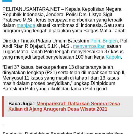
Telegram
PELITANUSANTARA.NET – Kepala Kepolisian Negara
Republik Indonesia, Jenderal Polisi Drs. Listyo Sigit
Prabowo M.Si., terus berupaya memberikan yang terbaik
dalam
menjaga
situasi kamtibmas di Indonesia. Satu satu
program yang tengah dijalankan yaitu Satgas Mafia Tanah.
Direktur Tindak Pidana Umum Bareskrim
Polri
,
Brigjen
. Pol.
Andi Rian R Djajadi, S.I.K., M.Si.
menyampaikan
satuan
Tugas Mafia Tanah Polri tengah menyelesaikan 37 kasus
yang menjadi target penyelesaian 100 hari kerja
Kapolri
.
“Dari 37 kasus, berkas perkara 13 di antaranya telah
dinyatakan lengkap (P21) serta telah dilimpahkan tahap II,
Menyusul 11 kasus yang masih di tahap I dan 13 kasus
masih dalam proses penyidikan,” ungkap Dirtipiddum
Bareskrim Polri yang dikutif dari laman Polri.go.id.
Baca Juga:
Menparekraf: Daftarkan Segera Desa
Kalian di Ajang Anugerah Desa Wisata 2021
.