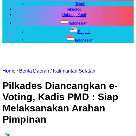
Tokoh
Teknologi
Hubungi Kami
Indonesian
English
Indonesian
Home
/
Berita Daerah
/
Kalimantan Selatan
Pilkades Diancangkan e-
Voting, Kadis PMD : Siap
Melaksanakan Arahan
Pimpinan