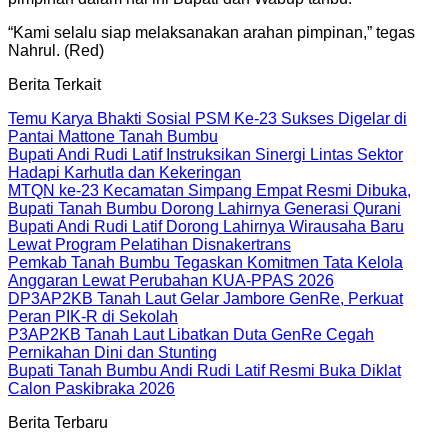
“Kami selalu siap melaksanakan arahan pimpinan,” tegas
Nahrul. (Red)
Berita Terkait
Temu Karya Bhakti Sosial PSM Ke-23 Sukses Digelar di
Pantai Mattone Tanah Bumbu
Bupati Andi Rudi Latif Instruksikan Sinergi Lintas Sektor
Hadapi Karhutla dan Kekeringan
MTQN ke-23 Kecamatan Simpang Empat Resmi Dibuka,
Bupati Tanah Bumbu Dorong Lahirnya Generasi Qurani
Bupati Andi Rudi Latif Dorong Lahirnya Wirausaha Baru
Lewat Program Pelatihan Disnakertrans
Pemkab Tanah Bumbu Tegaskan Komitmen Tata Kelola
Anggaran Lewat Perubahan KUA-PPAS 2026
DP3AP2KB Tanah Laut Gelar Jambore GenRe, Perkuat
Peran PIK-R di Sekolah
P3AP2KB Tanah Laut Libatkan Duta GenRe Cegah
Pernikahan Dini dan Stunting
Bupati Tanah Bumbu Andi Rudi Latif Resmi Buka Diklat
Calon Paskibraka 2026
Berita Terbaru