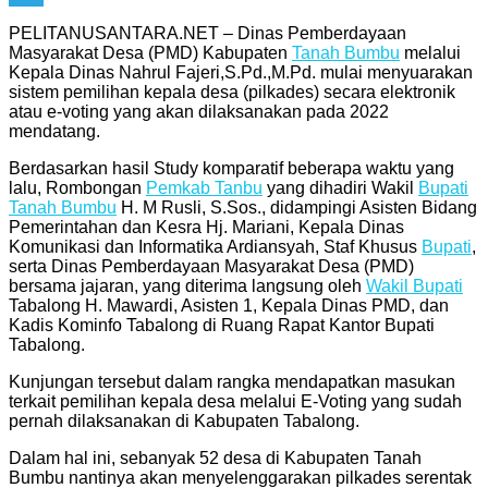
Telegram
PELITANUSANTARA.NET – Dinas Pemberdayaan
Masyarakat Desa (PMD) Kabupaten
Tanah Bumbu
melalui
Kepala Dinas Nahrul Fajeri,S.Pd.,M.Pd. mulai menyuarakan
sistem pemilihan kepala desa (pilkades) secara elektronik
atau e-voting yang akan dilaksanakan pada 2022
mendatang.
Berdasarkan hasil Study komparatif beberapa waktu yang
lalu, Rombongan
Pemkab Tanbu
yang dihadiri Wakil
Bupati
Tanah Bumbu
H. M Rusli, S.Sos., didampingi Asisten Bidang
Pemerintahan dan Kesra Hj. Mariani, Kepala Dinas
Komunikasi dan Informatika Ardiansyah, Staf Khusus
Bupati
,
serta Dinas Pemberdayaan Masyarakat Desa (PMD)
bersama jajaran, yang diterima langsung oleh
Wakil Bupati
Tabalong H. Mawardi, Asisten 1, Kepala Dinas PMD, dan
Kadis Kominfo Tabalong di Ruang Rapat Kantor Bupati
Tabalong.
Kunjungan tersebut dalam rangka mendapatkan masukan
terkait pemilihan kepala desa melalui E-Voting yang sudah
pernah dilaksanakan di Kabupaten Tabalong.
Dalam hal ini, sebanyak 52 desa di Kabupaten Tanah
Bumbu nantinya akan menyelenggarakan pilkades serentak