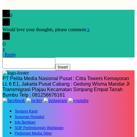
0
Would love your thoughts, please comment.
x
(
)
x
|
Reply
Insert
PT Pelita Media Nasional Pusat : Citra Towers Kemayoran
Lt. 6 E1, Jakarta Pusat Cabang : Gedung Wisma Mandar Jl
Transmigrasi Plajau Kecamatan Simpang Empat Tanah
Bumbu Telp : 081256676161
Tentang Kami
Susunan Redaksi
Info Beriklan
SOP Perlindungan Wartawan
Pedoman Media Siber