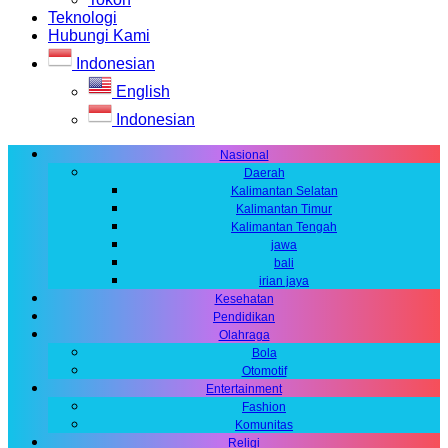
Teknologi
Hubungi Kami
Indonesian
English
Indonesian
Nasional
Daerah
Kalimantan Selatan
Kalimantan Timur
Kalimantan Tengah
jawa
bali
irian jaya
Kesehatan
Pendidikan
Olahraga
Bola
Otomotif
Entertainment
Fashion
Komunitas
Religi