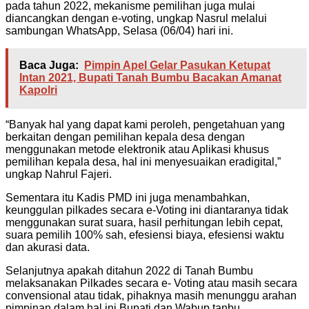
pada tahun 2022, mekanisme pemilihan juga mulai
diancangkan dengan e-voting, ungkap Nasrul melalui
sambungan WhatsApp, Selasa (06/04) hari ini.
Baca Juga:
Pimpin Apel Gelar Pasukan Ketupat
Intan 2021, Bupati Tanah Bumbu Bacakan Amanat
Kapolri
“Banyak hal yang dapat kami peroleh, pengetahuan yang
berkaitan dengan pemilihan kepala desa dengan
menggunakan metode elektronik atau Aplikasi khusus
pemilihan kepala desa, hal ini menyesuaikan eradigital,”
ungkap Nahrul Fajeri.
Sementara itu Kadis PMD ini juga menambahkan,
keunggulan pilkades secara e-Voting ini diantaranya tidak
menggunakan surat suara, hasil perhitungan lebih cepat,
suara pemilih 100% sah, efesiensi biaya, efesiensi waktu
dan akurasi data.
Selanjutnya apakah ditahun 2022 di Tanah Bumbu
melaksanakan Pilkades secara e- Voting atau masih secara
convensional atau tidak, pihaknya masih menunggu arahan
pimpinan dalam hal ini Bupati dan Wabup tanbu.