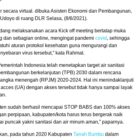
ar secara virtual. dibuka Asisten Ekonomi dan Pembangunan,
Udoyo di ruang DLR Selasa, (8/6/2021).
sedang melaksanakan acara Kick off meeting bertatap muka
g dan sebagian online, mengingat pandemi
covid
, sehingga
atuhi aturan protokol kesehatan guna mengurangi dan
nyebaran virus tersebut,” kata Rahmat.
merintah Indonesia telah menetapkan target air sanitasi
 pembangunan berkelanjutan (TPB) 2030 dalam rencana
ngka menengah (RPJM) 2020-2024. Hal ini menindaklanjuti
l acces (UA) dengan akses tersebut tidak hanya sampai layak
an.
aten sudah berhasil mencapai STOP BABS dan 100% akses
gan perpipaan, kabupaten/kota harus terus bergerak naik
i puncak yakni sanitasi dan air minum aman,” paparnya.
an, pada tahun 2020 Kabupaten
Tanah Bumbu
dalam