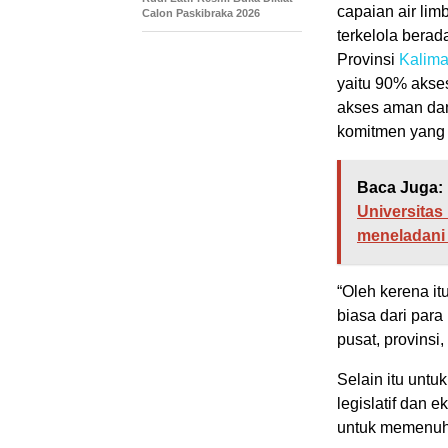
capaian air li
Calon Paskibraka 2026
terkelola berad
Provinsi
Kalima
yaitu 90% akse
akses aman da
komitmen yang 
Baca Juga:
Universitas
meneladani 
“Oleh kerena i
biasa dari par
pusat, provinsi
Selain itu unt
legislatif dan e
untuk memenuhi