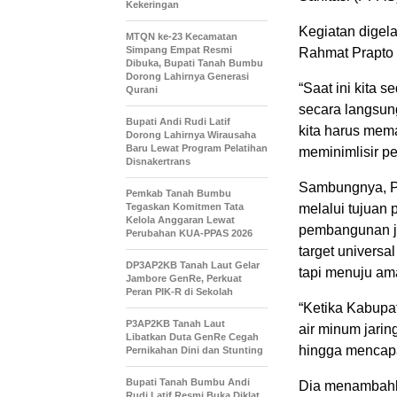
Kekeringan
Kegiatan digel
MTQN ke-23 Kecamatan
Simpang Empat Resmi
Rahmat Prapto 
Dibuka, Bupati Tanah Bumbu
Dorong Lahirnya Generasi
“Saat ini kita 
Qurani
secara langsun
Bupati Andi Rudi Latif
kita harus mem
Dorong Lahirnya Wirausaha
Baru Lewat Program Pelatihan
meminimlisir pe
Disnakertrans
Sambungnya, Pe
Pemkab Tanah Bumbu
Tegaskan Komitmen Tata
melalui tujuan
Kelola Anggaran Lewat
pembangunan ja
Perubahan KUA-PPAS 2026
target universa
DP3AP2KB Tanah Laut Gelar
tapi menuju am
Jambore GenRe, Perkuat
Peran PIK-R di Sekolah
“Ketika Kabup
P3AP2KB Tanah Laut
air minum jarin
Libatkan Duta GenRe Cegah
hingga mencapa
Pernikahan Dini dan Stunting
Bupati Tanah Bumbu Andi
Dia menambahk
Rudi Latif Resmi Buka Diklat