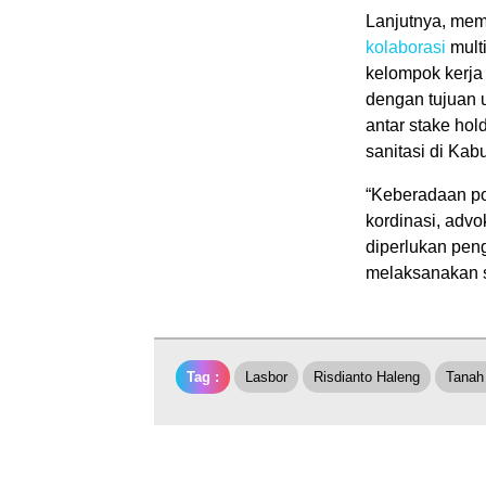
Lanjutnya, mem
kolaborasi
multi
kelompok kerja
dengan tujuan 
antar stake ho
sanitasi di Ka
“Keberadaan po
kordinasi, advo
diperlukan pe
melaksanakan s
Tag :
Lasbor
Risdianto Haleng
Tanah