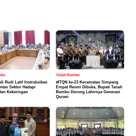
mbu
Tanah Bumbu
di Rudi Latif Instruksikan
MTQN ke-23 Kecamatan Simpang
intas Sektor Hadapi
Empat Resmi Dibuka, Bupati Tanah
dan Kekeringan
Bumbu Dorong Lahirnya Generasi
Qurani