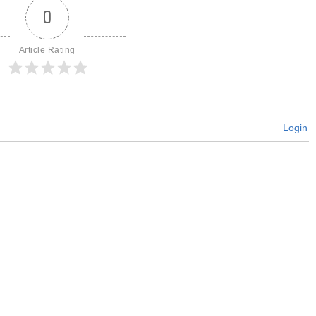
0
Article Rating
Login