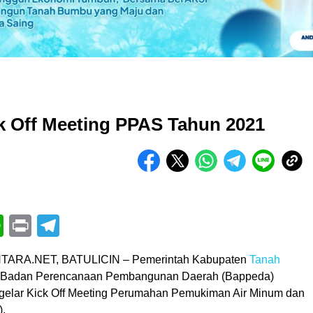
k Off Meeting PPAS Tahun 2021
book
itter
WhatsApp
Print
Telegram
ARA.NET, BATULICIN – Pemerintah Kabupaten
Tanah
 Badan Perencanaan Pembangunan Daerah (Bappeda)
elar Kick Off Meeting Perumahan Pemukiman Air Minum dan
).