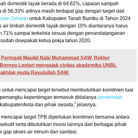
mbah domestik layak berada di 64,62%, capaian sampah
a di 56,33% artinya masih terdapat gap dengan target dari
ntan Selatan
untuk Kabupaten Tanah Bumbu di Tahun 2024
s air limbah domestik layak dengan 10% diantaranya harus
n 71% sampai terkelola sesuai dengan penandatanganan
sudah disepakati ketua pokja tahun 2020.
Peringati Maulid Nabi Muhammad SAW, Rektor
 Borneo Lestari mengajak civitas akademika UNBL
akhlak mulia Rasulullah SAW.
tu untuk mencapai target tersebut membutuhkan komitmen luar
a pemangku kepentimgan termasuk didalanya
pemerintah
, kabupaten/kota dan pihak swasta,” jelasnya.
uk mencapai target TPB diperlukan komitmen bersama antara
ksekutif serta dibutuhkan inovsi lainnya dari berbagai pihak
 gap akses air minum dan sanitasi.