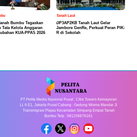
mbu
Tanah Laut
anah Bumbu Tegaskan
DP3AP2KB Tanah Laut Gelar
 Tata Kelola Anggaran
Jambore GenRe, Perkuat Peran PIK-
rubahan KUA-PPAS 2026
R di Sekolah
PT Pelita Media Nasional Pusat : Citra Towers Kemayoran
Lt. 6 E1, Jakarta Pusat Cabang : Gedung Wisma Mandar Jl
Transmigrasi Plajau Kecamatan Simpang Empat Tanah
Bumbu Telp : 081256676161