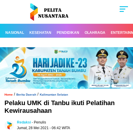
NASIONAL
KESEHATAN
PENDIDIKAN
OLAHRAGA
ENTERTAIN
/
/
Home
Berita Daerah
Kalimantan Selatan
Pelaku UMK di Tanbu ikuti Pelatihan
Kewirausahaan
Redaksi
- Penulis
Jumat, 28 Mei 2021 - 06:42 WITA