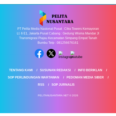
PT Pelita Media Nasional Pusat : Citra Towers Kemayoran
Lt. 6 E1, Jakarta Pusat Cabang : Gedung Wisma Mandar Jl
Transmigrasi Plajau Kecamatan Simpang Empat Tanah
Bumbu Telp : 081256676161
TENTANG KAMI
SUSUNAN REDAKSI
INFO BERIKLAN
SOP PERLINDUNGAN WARTAWAN
PEDOMAN MEDIA SIBER
RSS
SOP JURNALIS
PELITANUSANTARA.NET © 2026