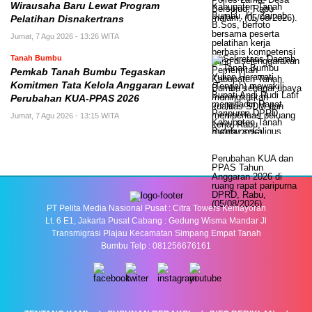
Wirausaha Baru Lewat Program
Pelatihan Disnakertrans
Jumat, 7 Agu 2026 - 13:26 WITA
Tanah Bumbu
Pemkab Tanah Bumbu Tegaskan
Komitmen Tata Kelola Anggaran Lewat
Perubahan KUA-PPAS 2026
Jumat, 7 Agu 2026 - 13:15 WITA
PT Pelita Media Nasional Pusat : Citra Towers Kemayoran
Lt. 6 E1, Jakarta Pusat Cabang : Gedung Wisma Mandar Jl
Transmigrasi Plajau Kecamatan Simpang Empat Tanah
Bumbu Telp : 081256676161