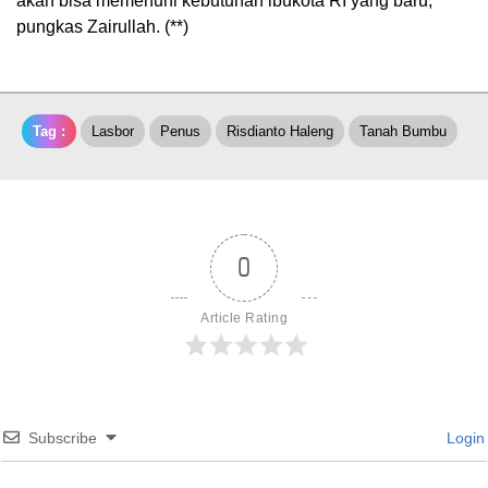
akan bisa memenuhi kebutuhan ibukota RI yang baru,”
pungkas Zairullah. (**)
Tag :
Lasbor
Penus
Risdianto Haleng
Tanah Bumbu
0
Article Rating
Subscribe
Login