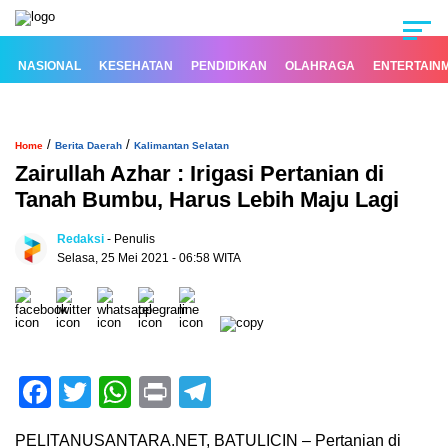
NASIONAL
KESEHATAN
PENDIDIKAN
OLAHRAGA
ENTERTAIN
/
/
Home
Berita Daerah
Kalimantan Selatan
Zairullah Azhar : Irigasi Pertanian di
Tanah Bumbu, Harus Lebih Maju Lagi
Redaksi
- Penulis
Selasa, 25 Mei 2021 - 06:58 WITA
Facebook
Twitter
WhatsApp
Print
Telegram
PELITANUSANTARA.NET, BATULICIN – Pertanian di