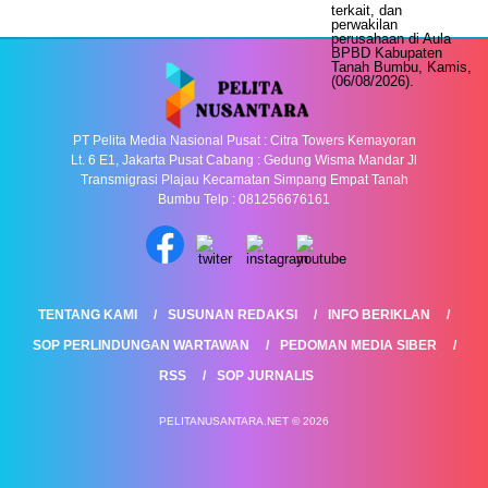
PT Pelita Media Nasional Pusat : Citra Towers Kemayoran
Lt. 6 E1, Jakarta Pusat Cabang : Gedung Wisma Mandar Jl
Transmigrasi Plajau Kecamatan Simpang Empat Tanah
Bumbu Telp : 081256676161
TENTANG KAMI
SUSUNAN REDAKSI
INFO BERIKLAN
SOP PERLINDUNGAN WARTAWAN
PEDOMAN MEDIA SIBER
RSS
SOP JURNALIS
PELITANUSANTARA.NET © 2026