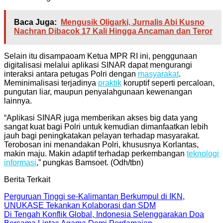
Baca Juga:
Mengusik Oligarki, Jurnalis Abi Kusno
Nachran Dibacok 17 Kali Hingga Ancaman dan Teror
Selain itu disampaoam Ketua MPR RI ini, penggunaan
digitalisasi melalui aplikasi SINAR dapat mengurangi
interaksi antara petugas Polri dengan
masyarakat
.
Meminimalisasi terjadinya
praktik
koruptif seperti percaloan,
pungutan liar, maupun penyalahgunaan kewenangan
lainnya.
“Aplikasi SINAR juga memberikan akses big data yang
sangat kuat bagi Polri untuk kemudian dimanfaatkan lebih
jauh bagi peningkatakan pelayan terhadap masyarakat.
Terobosan ini menandakan Polri, khususnya Korlantas,
makin maju. Makin adaptif terhadap perkembangan
teknologi
informasi
,” pungkas Bamsoet. (Odh/tbn)
Berita Terkait
Perguruan Tinggi se-Kalimantan Berkumpul di IKN,
UNUKASE Tekankan Kolaborasi dan SDM
Di Tengah Konflik Global, Indonesia Selenggarakan Doa