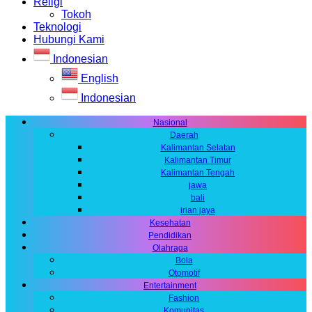
Religi
Tokoh
Teknologi
Hubungi Kami
Indonesian
English
Indonesian
Nasional
Daerah
Kalimantan Selatan
Kalimantan Timur
Kalimantan Tengah
jawa
bali
irian jaya
Kesehatan
Pendidikan
Olahraga
Bola
Otomotif
Entertainment
Fashion
Komunitas