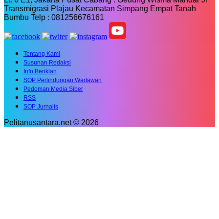
Transmigrasi Plajau Kecamatan Simpang Empat Tanah
Bumbu Telp : 081256676161
Tentang Kami
Susunan Redaksi
Info Beriklan
SOP Perlindungan Wartawan
Pedoman Media Siber
RSS
SOP Jurnalis
Pelitanusantara.net © 2026