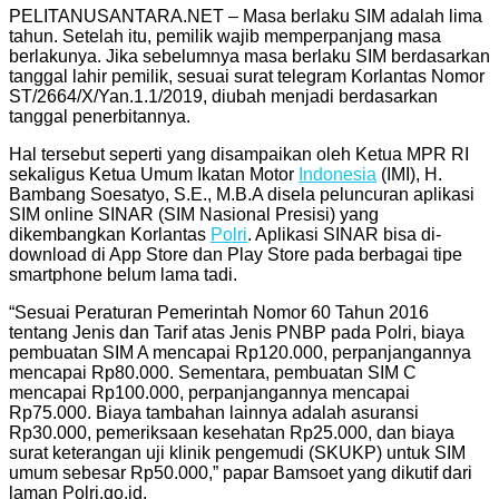
Telegram
PELITANUSANTARA.NET – Masa berlaku SIM adalah lima
tahun. Setelah itu, pemilik wajib memperpanjang masa
berlakunya. Jika sebelumnya masa berlaku SIM berdasarkan
tanggal lahir pemilik, sesuai surat telegram Korlantas Nomor
ST/2664/X/Yan.1.1/2019, diubah menjadi berdasarkan
tanggal penerbitannya.
Hal tersebut seperti yang disampaikan oleh Ketua MPR RI
sekaligus Ketua Umum Ikatan Motor
Indonesia
(IMI), H.
Bambang Soesatyo, S.E., M.B.A disela peluncuran aplikasi
SIM online SINAR (SIM Nasional Presisi) yang
dikembangkan Korlantas
Polri
. Aplikasi SINAR bisa di-
download di App Store dan Play Store pada berbagai tipe
smartphone belum lama tadi.
“Sesuai Peraturan Pemerintah Nomor 60 Tahun 2016
tentang Jenis dan Tarif atas Jenis PNBP pada Polri, biaya
pembuatan SIM A mencapai Rp120.000, perpanjangannya
mencapai Rp80.000. Sementara, pembuatan SIM C
mencapai Rp100.000, perpanjangannya mencapai
Rp75.000. Biaya tambahan lainnya adalah asuransi
Rp30.000, pemeriksaan kesehatan Rp25.000, dan biaya
surat keterangan uji klinik pengemudi (SKUKP) untuk SIM
umum sebesar Rp50.000,” papar Bamsoet yang dikutif dari
laman Polri.go.id.