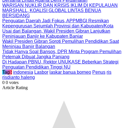
Bersama Lintas Agama Demi Perdamaian
WARISAN NUKLIR DAN KRISIS IKLIM DI KEPULAUAN
MARSHALL, KOALISI GLOBAL LINTAS BENUA
BERSIDANG
Penguatan Daerah Jadi Fokus, APPMBGI Resmikan
Kepengurusan Sejumlah Provinsi dan Kabupaten/Kota
Usai dari Balangan, Wakil Presiden Gibran Lanjutkan
Peninjauan Banjir ke Kabupaten Banjar
Wakil Presiden Gibran Soroti Pemulihan Pendidikan Saat
Meninjau Banjir Balangan
Tidak Hanya Soal Bansos, DPR Minta Program Pemulihan
Peternak Dibuat Jangka Panjang
Di Hadapan PBNU, Rektor UNUKASE Beberkan Strategi
Penguatan Pendidikan Tinggi NU
Tag :
indonesia
Lasbor
laskar banua borneo
Penus
ris
risdianto haleng
0
0
votes
Article Rating