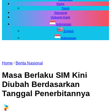
Religi
Tokoh
Teknologi
Hubungi Kami
Indonesian
English
Indonesian
Home
/
Berita Nasional
Masa Berlaku SIM Kini
Diubah Berdasarkan
Tanggal Penerbitannya