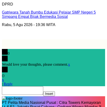
DPRD
Gatriwara Tanah Bumbu Edukasi Pelajar SMP Negeri 5
Simpang Empat Bijak Bermedia Sosial
Rabu, 5 Agu 2026 - 19:36 WITA
0
Would love your thoughts, please comment.
x
(
)
x
|
Reply
Insert
PT Pelita Media Nasional Pusat : Citra Towers Kemayoran
Lt. 6 E1, Jakarta Pusat Cabang : Gedung Wisma Mandar Jl