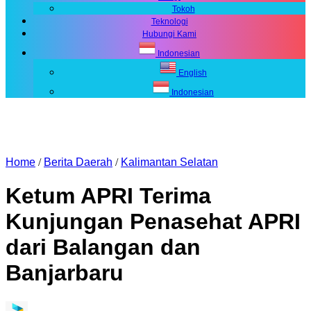
Tokoh
Teknologi
Hubungi Kami
Indonesian
English
Indonesian
Home
/
Berita Daerah
/
Kalimantan Selatan
Ketum APRI Terima
Kunjungan Penasehat APRI
dari Balangan dan
Banjarbaru