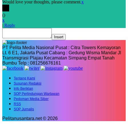
Would love your thoughts, please comment.
x
(
)
x
|
Reply
Insert
PT Pelita Media Nasional Pusat : Citra Towers Kemayoran
Lt. 6 E1, Jakarta Pusat Cabang : Gedung Wisma Mandar Jl
Transmigrasi Plajau Kecamatan Simpang Empat Tanah
Bumbu Telp : 081256676161
Tentang Kami
Susunan Redaksi
Info Beriklan
SOP Perlindungan Wartawan
Pedoman Media Siber
RSS
SOP Jurnalis
Pelitanusantara.net © 2026