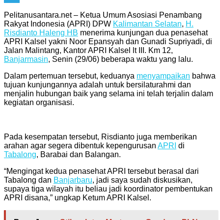
Telegram
Pelitanusantara.net – Ketua Umum Asosiasi Penambang
Rakyat Indonesia (APRI) DPW
Kalimantan Selatan
,
H.
Risdianto Haleng HB
menerima kunjungan dua penasehat
APRI Kalsel yakni Noor Epansyah dan Gunadi Supriyadi, di
Jalan Malintang, Kantor APRI Kalsel lt III. Km 12,
Banjarmasin
, Senin (29/06) beberapa waktu yang lalu.
Dalam pertemuan tersebut, keduanya
menyampaikan
bahwa
tujuan kunjungannya adalah untuk bersilaturahmi dan
menjalin hubungan baik yang selama ini telah terjalin dalam
kegiatan organisasi.
Pada kesempatan tersebut, Risdianto juga memberikan
arahan agar segera dibentuk kepengurusan
APRI
di
Tabalong
, Barabai dan Balangan.
“Mengingat kedua penasehat APRI tersebut berasal dari
Tabalong dan
Banjarbaru
, jadi saya sudah diskusikan,
supaya tiga wilayah itu beliau jadi koordinator pembentukan
APRI disana,” ungkap Ketum APRI Kalsel.