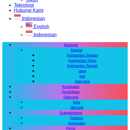
Teknologi
Hubungi Kami
Indonesian
English
Indonesian
Nasional
Daerah
Kalimantan Selatan
Kalimantan Timur
Kalimantan Tengah
jawa
bali
irian jaya
Kesehatan
Pendidikan
Olahraga
Bola
Otomotif
Entertainment
Fashion
Komunitas
Religi