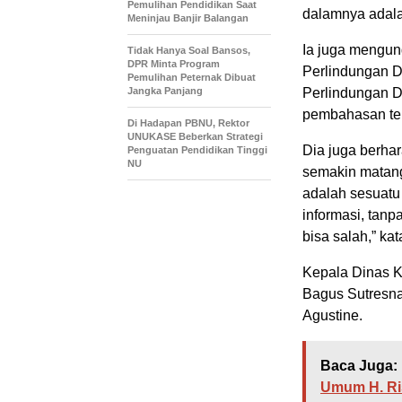
Pemulihan Pendidikan Saat
dalamnya adalah
Meninjau Banjir Balangan
Ia juga mengu
Tidak Hanya Soal Bansos,
DPR Minta Program
Perlindungan D
Pemulihan Peternak Dibuat
Jangka Panjang
Perlindungan Da
pembahasan ter
Di Hadapan PBNU, Rektor
UNUKASE Beberkan Strategi
Dia juga berhar
Penguatan Pendidikan Tinggi
NU
semakin matang
adalah sesuatu
informasi, tanp
bisa salah,” ka
Kepala Dinas Ko
Bagus Sutresna,
Agustine.
Baca Juga:
Umum H. Ri