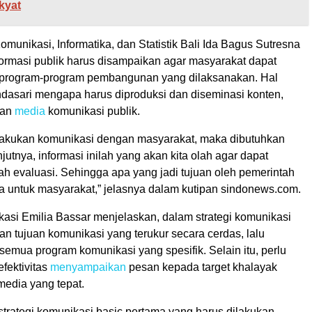
kyat
munikasi, Informatika, dan Statistik Bali Ida Bagus Sutresna
ormasi publik harus disampaikan agar masyarakat dapat
program-program pembangunan yang dilaksanakan. Hal
ndasari mengapa harus diproduksi dan diseminasi konten,
aan
media
komunikasi publik.
elakukan komunikasi dengan masyarakat, maka dibutuhkan
njutnya, informasi inilah yang akan kita olah agar dapat
ah evaluasi. Sehingga apa yang jadi tujuan oleh pemerintah
na untuk masyarakat,” jelasnya dalam kutipan sindonews.com.
kasi Emilia Bassar menjelaskan, dalam strategi komunikasi
n tujuan komunikasi yang terukur secara cerdas, lalu
emua program komunikasi yang spesifik. Selain itu, perlu
efektivitas
menyampaikan
pesan kepada target khalayak
edia yang tepat.
strategi komunikasi basic pertama yang harus dilakukan