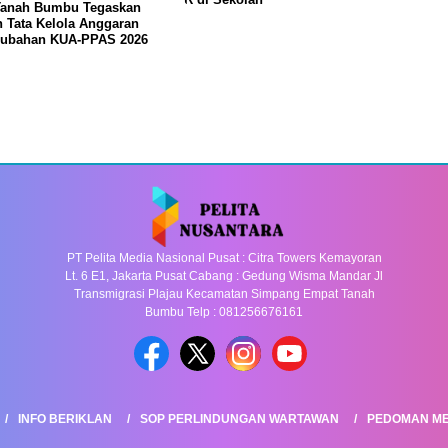
anah Bumbu Tegaskan
 Tata Kelola Anggaran
rubahan KUA-PPAS 2026
PT Pelita Media Nasional Pusat : Citra Towers Kemayoran
Lt. 6 E1, Jakarta Pusat Cabang : Gedung Wisma Mandar Jl
Transmigrasi Plajau Kecamatan Simpang Empat Tanah
Bumbu Telp : 081256676161
INFO BERIKLAN
SOP PERLINDUNGAN WARTAWAN
PEDOMAN ME