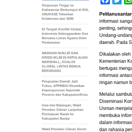
Perguruan Tinggi se-
Kalimantan Berkumpul di IKN,
Pelitanusantar
UNUKASE Tekankan
Kolaborasi dan SDM
informasi sanga
penting, sehing
Di Tengah Konflik Global,
Indonesia Selenggarakan Doa
Undang-undang 
Bersama Lintas Agama Demi
daerah. Pada S
Perdamaian
WARISAN NUKLIR DAN
Dikatakan oleh 
KRISIS IKLIM DI KEPULAUAN
Kementerian Ko
MARSHALL, KOALISI
GLOBAL LINTAS BENUA
bertugas menga
BERSIDANG
informasi antar
Penguatan Daerah Jadi
ringan namun b
Fokus, APPMBGI Resmikan
Kepengurusan Sejumlah
Melalui sambut
Provinsi dan Kabupaten/Kota
Diseminasi Kon
Usai dari Balangan, Wakil
Usman menjelas
Presiden Gibran Lanjutkan
Peninjauan Banjir ke
membuka informa
Kabupaten Banjar
dalam informas
dan rahasia per
Wakil Presiden Gibran Soroti