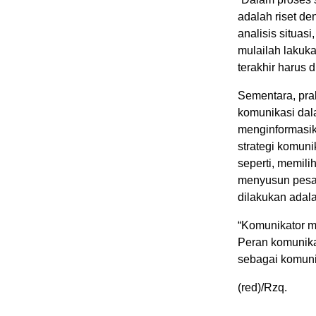
adalah riset d
analisis situas
mulailah lakuk
terakhir harus 
Sementara, pra
komunikasi dal
menginformasi
strategi komuni
seperti, memil
menyusun pesan
dilakukan adala
“Komunikator me
Peran komunika
sebagai komunik
(red)/Rzq.