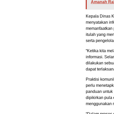
Amanah Ra
Kepala Dinas Ko
menyatakan inf
memanfaatkan 
itulah yang me
serta pengelol
“Ketika kita m
informasi. Sela
dilakukan sebu
dapat terlaksa
Praktisi komuni
perlu menetapka
panduan untuk s
dipikirkan pula 
menggunakan m
“Dalam proses 