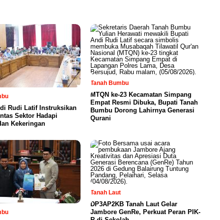
Tanah Bumbu
MTQN ke-23 Kecamatan Simpang
mbu
Empat Resmi Dibuka, Bupati Tanah
di Rudi Latif Instruksikan
Bumbu Dorong Lahirnya Generasi
intas Sektor Hadapi
Qurani
dan Kekeringan
Tanah Laut
DP3AP2KB Tanah Laut Gelar
Jambore GenRe, Perkuat Peran PIK-
mbu
R di Sekolah