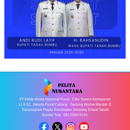
PT Pelita Media Nasional Pusat : Citra Towers Kemayoran
Lt. 6 E1, Jakarta Pusat Cabang : Gedung Wisma Mandar Jl
Transmigrasi Plajau Kecamatan Simpang Empat Tanah
Bumbu Telp : 081256676161