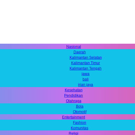
Nasional
Daerah
Kalimantan Selatan
Kalimantan Timur
Kalimantan Tengah
jawa
bali
irian jaya
Kesehatan
Pendidikan
Olahraga
Bola
Otomotif
Entertainment
Fashion
Komunitas
Religi