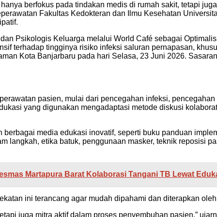
hanya berfokus pada tindakan medis di rumah sakit, tetapi jug
eperawatan Fakultas Kedokteran dan Ilmu Kesehatan Univers
patif.
 dan Psikologis Keluarga melalui World Café sebagai Optimal
if terhadap tingginya risiko infeksi saluran pernapasan, khus
Idaman Kota Banjarbaru pada hari Selasa, 23 Juni 2026. Sasara
erawatan pasien, mulai dari pencegahan infeksi, pencegahan lu
edukasi yang digunakan mengadaptasi metode diskusi kolaborat
rbagai media edukasi inovatif, seperti buku panduan implement
nam langkah, etika batuk, penggunaan masker, teknik reposisi p
esmas Martapura Barat Kolaborasi Tangani TB Lewat Edu
katan ini terancang agar mudah dipahami dan diterapkan ole
etapi juga mitra aktif dalam proses penyembuhan pasien,” ujarn