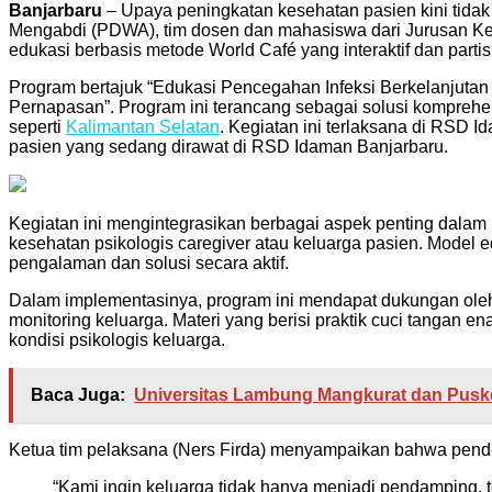
Telegram
Banjarbaru
– Upaya peningkatan kesehatan pasien kini tidak 
Mengabdi (PDWA), tim dosen dan mahasiswa dari Jurusan K
edukasi berbasis metode World Café yang interaktif dan partisi
Program bertajuk “Edukasi Pencegahan Infeksi Berkelanjutan
Pernapasan”. Program ini terancang sebagai solusi komprehens
seperti
Kalimantan Selatan
. Kegiatan ini terlaksana di RSD 
pasien yang sedang dirawat di RSD Idaman Banjarbaru.
Kegiatan ini mengintegrasikan berbagai aspek penting dalam p
kesehatan psikologis caregiver atau keluarga pasien. Model 
pengalaman dan solusi secara aktif.
Dalam implementasinya, program ini mendapat dukungan oleh be
monitoring keluarga. Materi yang berisi praktik cuci tangan e
kondisi psikologis keluarga.
Baca Juga:
Universitas Lambung Mangkurat dan Pusk
Ketua tim pelaksana (Ners Firda) menyampaikan bahwa pende
“Kami ingin keluarga tidak hanya menjadi pendamping, t