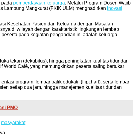
a pada
pemberdayaan keluarga
. Melalui Program Dosen Wajib
itas Lambung Mangkurat (FKIK ULM) menghadirkan
inovasi
isasi Kesehatan Pasien dan Keluarga dengan Masalah
usnya di wilayah dengan karakteristik lingkungan lembap
n peserta pada kegiatan pengabdian ini adalah keluarga
ka tekan (dekubitus), hingga peningkatan kualitas tidur dan
if World Café, yang memungkinkan peserta saling bertukar
asi program, lembar balik edukatif (flipchart), serta lembar
asien setiap dua jam, hingga manajemen kualitas tidur dan
kasi PMO
h
masyarakat
.
ya.