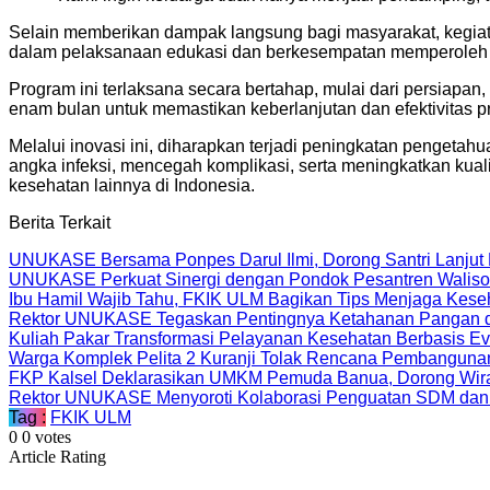
Selain memberikan dampak langsung bagi masyarakat, kegiata
dalam pelaksanaan edukasi dan berkesempatan memperoleh r
Program ini terlaksana secara bertahap, mulai dari persiap
enam bulan untuk memastikan keberlanjutan dan efektivitas p
Melalui inovasi ini, diharapkan terjadi peningkatan penget
angka infeksi, mencegah komplikasi, serta meningkatkan kualit
kesehatan lainnya di Indonesia.
Berita Terkait
UNUKASE Bersama Ponpes Darul Ilmi, Dorong Santri Lanjut Ku
UNUKASE Perkuat Sinergi dengan Pondok Pesantren Walisong
Ibu Hamil Wajib Tahu, FKIK ULM Bagikan Tips Menjaga Kese
Rektor UNUKASE Tegaskan Pentingnya Ketahanan Pangan d
Kuliah Pakar Transformasi Pelayanan Kesehatan Berbasis Ev
Warga Komplek Pelita 2 Kuranji Tolak Rencana Pembanguna
FKP Kalsel Deklarasikan UMKM Pemuda Banua, Dorong Wira
Rektor UNUKASE Menyoroti Kolaborasi Penguatan SDM dan
Tag :
FKIK ULM
0
0
votes
Article Rating