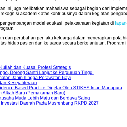
n ini juga melibatkan mahasiswa sebagai bagian dari implemen
ekognisi akademik atas kontribusinya dalam kegiatan pengab
an, pengembangan model edukasi, pelaksanaan kegiatan di
lapan
rogram.
ahuan dan perubahan perilaku keluarga dalam menerapkan pola
as hidup pasien dan keluarga secara berkelanjutan. Program ini 
liah dan Kuasai Profesi Strategis
o, Dorong Santri Lanjut ke Perguruan Tinggi
hatan Janin hingga Perawatan Bayi
an Kesejahteraan
idence Based Practice Digelar Oleh STIKES Intan Martapura
n Alkah Baru (Pemakaman Baru)
usaha Muda Lebih Maju dan Berdaya Saing
 Investasi Daerah Pada Musrenbang RKPD 2027