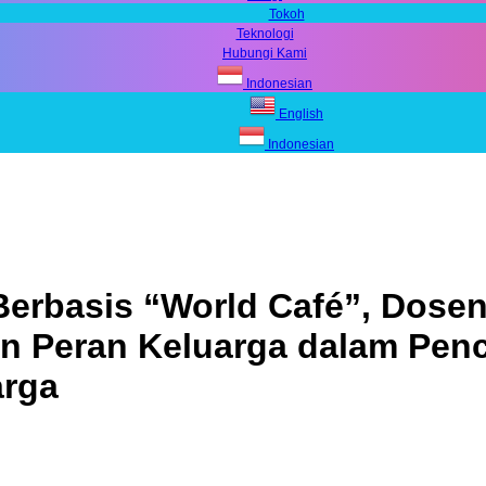
Tokoh
Teknologi
Hubungi Kami
Indonesian
English
Indonesian
Berbasis “World Café”, Dose
n Peran Keluarga dalam Penc
arga