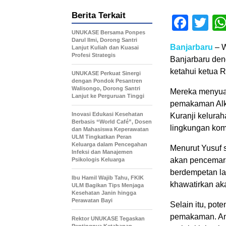
Berita Terkait
Face
Tw
UNUKASE Bersama Ponpes
Darul Ilmi, Dorong Santri
Banjarbaru
– W
Lanjut Kuliah dan Kuasai
Profesi Strategis
Banjarbaru den
ketahui ketua 
UNUKASE Perkuat Sinergi
dengan Pondok Pesantren
Walisongo, Dorong Santri
Mereka menyua
Lanjut ke Perguruan Tinggi
pemakaman Alka
Inovasi Edukasi Kesehatan
Kuranji kelura
Berbasis “World Café”, Dosen
lingkungan ko
dan Mahasiswa Keperawatan
ULM Tingkatkan Peran
Keluarga dalam Pencegahan
Menurut Yusuf 
Infeksi dan Manajemen
akan pencemaran
Psikologis Keluarga
berdempetan l
Ibu Hamil Wajib Tahu, FKIK
khawatirkan ak
ULM Bagikan Tips Menjaga
Kesehatan Janin hingga
Perawatan Bayi
Selain itu, pote
pemakaman. An
Rektor UNUKASE Tegaskan