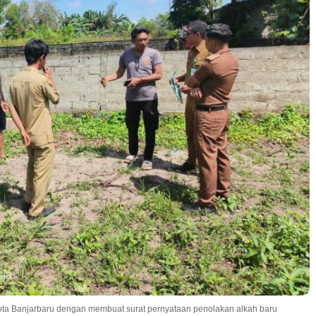
ota Banjarbaru dengan membuat surat pernyataan penolakan alkah baru