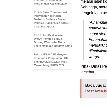
Pentingnya Ketahanan
melalui jalan k
Pangan dan Kesejahteraan
Sehingga, mere
Kuliah Pakar Transformasi
pengelolaan p
Pelayanan Kesehatan
Berbasis Evidence Based
“Alhamduli
Practice Digelar Oleh STIKES
Intan Martapura
adanya sur
cepat oleh
FKP Kalsel Deklarasikan
UMKM Pemuda Banua,
Perumahan
Dorong Wirausaha Muda
mendatangi
Lebih Maju dan Berdaya Saing
dilanjutka
Rektor UNUKASE Menyoroti
warga.
Kolaborasi Penguatan SDM
dan Investasi Daerah Pada
Musrenbang RKPD 2027
Pihak Dinas P
tersebut.
Baca Juga:
Rest Area b