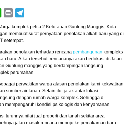
book
itter
WhatsApp
Print
Telegram
arga komplek pelita 2 Kelurahan Guntung Manggis, Kota
gan membuat surat pernyataan penolakan alkah baru yang di
RT setempat.
rakan penolakan terhadap rencana
pembangunan
kompleks
h baru. Alkah tersebut rencananya akan berlokasi di Jalan
han Guntung manggis yang berdampingan langsung
mplek perumahan.
sebagai perwakilan warga alasan penolakan kami kekwatiran
 sumber air tanah. Selain itu, jarak antar lokasi
angsung dengan rumah warga komplek. Sehingga di
an mempengaruhi kondisi psikologis dan kenyamanan.
nsi turunnya nilai jual properti dan tanah sekitar area
ehnya jalan masuk rencana menuju ke pemakaman baru