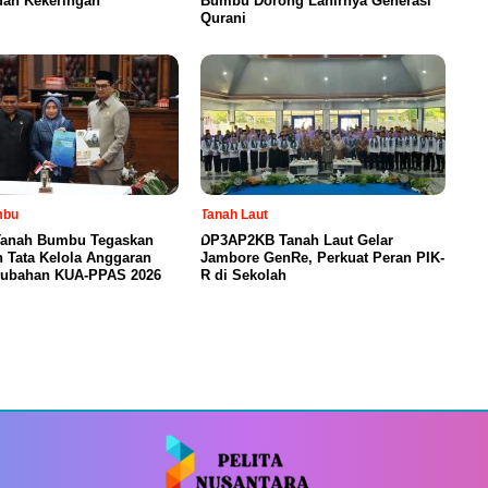
dan Kekeringan
Bumbu Dorong Lahirnya Generasi
Qurani
mbu
Tanah Laut
anah Bumbu Tegaskan
DP3AP2KB Tanah Laut Gelar
 Tata Kelola Anggaran
Jambore GenRe, Perkuat Peran PIK-
rubahan KUA-PPAS 2026
R di Sekolah