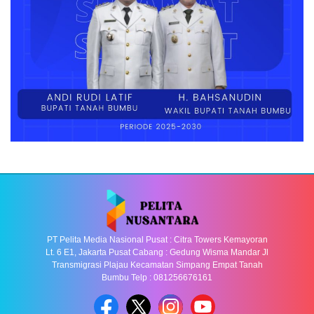
PT Pelita Media Nasional Pusat : Citra Towers Kemayoran
Lt. 6 E1, Jakarta Pusat Cabang : Gedung Wisma Mandar Jl
Transmigrasi Plajau Kecamatan Simpang Empat Tanah
Bumbu Telp : 081256676161