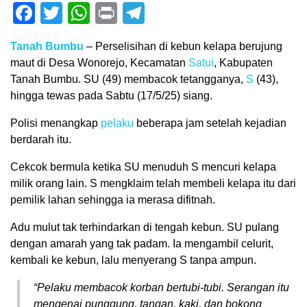
Facebook
Twitter
WhatsApp
Print
Telegram
Tanah Bumbu
– Perselisihan di kebun kelapa berujung
maut di Desa Wonorejo, Kecamatan
Satui
, Kabupaten
Tanah Bumbu. SU (49) membacok tetangganya,
S
(43),
hingga tewas pada Sabtu (17/5/25) siang.
Polisi menangkap
pelaku
beberapa jam setelah kejadian
berdarah itu.
Cekcok bermula ketika SU menuduh S mencuri kelapa
milik orang lain. S mengklaim telah membeli kelapa itu dari
pemilik lahan sehingga ia merasa difitnah.
Adu mulut tak terhindarkan di tengah kebun. SU pulang
dengan amarah yang tak padam. Ia mengambil celurit,
kembali ke kebun, lalu menyerang S tanpa ampun.
“Pelaku membacok korban bertubi-tubi. Serangan itu
mengenai punggung, tangan, kaki, dan bokong