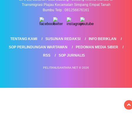
Transmigrasi Plajau Kecamatan Simpang Empat Tanah
Bumbu Telp : 081256676161
TENTANG KAMI
SUSUNAN REDAKSI
INFO BERIKLAN
SOP PERLINDUNGAN WARTAWAN
PEDOMAN MEDIA SIBER
RSS
SOP JURNALIS
PELITANUSANTARA.NET © 2026