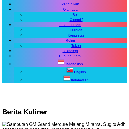
Pendidikan
Olahraga
Bola
Otomotif
Entertainment
Fashion
Komunitas
Religi
Tokoh
Teknologi
Hubungi Kami
Indonesian
English
Indonesian
Berita
Kuliner