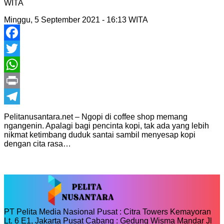
WITA
Minggu, 5 September 2021 - 16:13 WITA
Facebook
Twitter
WhatsApp
Print
Telegram
Pelitanusantara.net – Ngopi di coffee shop memang
ngangenin. Apalagi bagi pencinta kopi, tak ada yang lebih
nikmat ketimbang duduk santai sambil menyesap kopi
dengan cita rasa…
PT Pelita Media Nasional Pusat : Citra Towers Kemayoran
Lt. 6 E1, Jakarta Pusat Cabang : Gedung Wisma Mandar Jl