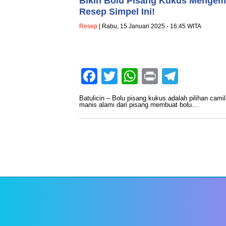
Bikin Bolu Pisang Kukus Menge
Resep Simpel Ini!
Resep
| Rabu, 15 Januari 2025 - 16:45 WITA
Facebook
Twitter
WhatsApp
Print
Teleg
Batulicin – Bolu pisang kukus adalah pilihan cam
manis alami dari pisang membuat bolu…