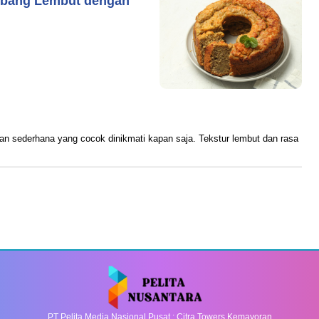
mbang Lembut dengan
ram
ilan sederhana yang cocok dinikmati kapan saja. Tekstur lembut dan rasa
PT Pelita Media Nasional Pusat : Citra Towers Kemayoran