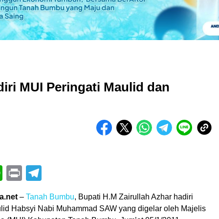
ri MUI Peringati Maulid dan
book
itter
WhatsApp
Print
Telegram
a.net
–
Tanah Bumbu
, Bupati H.M Zairullah Azhar hadiri
lid Habsyi Nabi Muhammad SAW yang digelar oleh Majelis