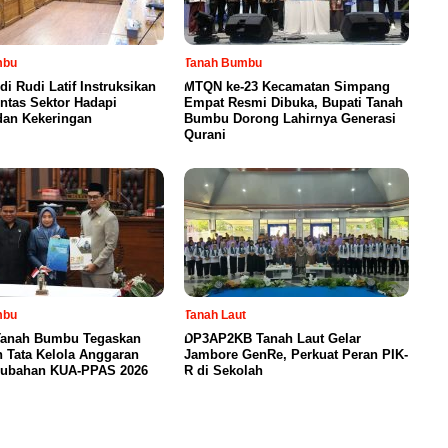
mbu
Tanah Bumbu
di Rudi Latif Instruksikan
MTQN ke-23 Kecamatan Simpang
intas Sektor Hadapi
Empat Resmi Dibuka, Bupati Tanah
dan Kekeringan
Bumbu Dorong Lahirnya Generasi
Qurani
mbu
Tanah Laut
anah Bumbu Tegaskan
DP3AP2KB Tanah Laut Gelar
 Tata Kelola Anggaran
Jambore GenRe, Perkuat Peran PIK-
rubahan KUA-PPAS 2026
R di Sekolah