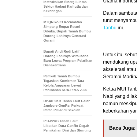
Ulama Indonesi
Instruksikan Sinergi Lintas
Sektor Hadapi Karhutla dan
Kekeringan
Dalam sambut
turut menyambu
MTQN ke-23 Kecamatan
Simpang Empat Resmi
Tanbu
ini.
Dibuka, Bupati Tanah Bumbu
Dorong Lahirnya Generasi
Qurani
Bupati Andi Rudi Latif
Untuk itu, seb
Dorong Lahirnya Wirausaha
Baru Lewat Program Pelatihan
mendukung upay
Disnakertrans
akselerasi ata
Serambi Madin
Pemkab Tanah Bumbu
Tegaskan Komitmen Tata
Kelola Anggaran Lewat
Ketua MUI Tanb
Perubahan KUA-PPAS 2026
Nabi yang dila
DP3AP2KB Tanah Laut Gelar
namun meskipun
Jambore GenRe, Perkuat
Peran PIK-R di Sekolah
keberkahan yan
P3AP2KB Tanah Laut
Libatkan Duta GenRe Cegah
Baca Juga:
Pernikahan Dini dan Stunting