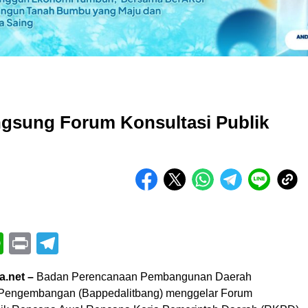
ngsung Forum Konsultasi Publik
book
itter
WhatsApp
Print
Telegram
a.net –
Badan Perencanaan Pembangunan Daerah
n Pengembangan (Bappedalitbang) menggelar Forum