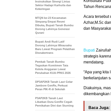
Konsultasi Pub
Instruksikan Sinergi Lintas
Sektor Hadapi Karhutla dan
Tahun Rencana
Kekeringan
Acara tersebut
MTQN ke-23 Kecamatan
Simpang Empat Resmi
Azhar,M.Sc dan
Dibuka, Bupati Tanah Bumbu
dan Masyarakat 
Dorong Lahirnya Generasi
Qurani
Bupati Andi Rudi Latif
Dorong Lahirnya Wirausaha
Baru Lewat Program Pelatihan
Bupati
Zairulla
Disnakertrans
strategis kare
mendatang.
Pemkab Tanah Bumbu
Tegaskan Komitmen Tata
Kelola Anggaran Lewat
“Apa yang kita
Perubahan KUA-PPAS 2026
berkelanjutan s
DP3AP2KB Tanah Laut Gelar
Jambore GenRe, Perkuat
Diakuinya, masi
Peran PIK-R di Sekolah
dikembangkan 
P3AP2KB Tanah Laut
Libatkan Duta GenRe Cegah
Pernikahan Dini dan Stunting
Baca Juga: