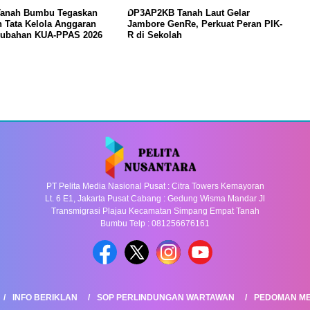
anah Bumbu Tegaskan
DP3AP2KB Tanah Laut Gelar
 Tata Kelola Anggaran
Jambore GenRe, Perkuat Peran PIK-
rubahan KUA-PPAS 2026
R di Sekolah
PT Pelita Media Nasional Pusat : Citra Towers Kemayoran
Lt. 6 E1, Jakarta Pusat Cabang : Gedung Wisma Mandar Jl
Transmigrasi Plajau Kecamatan Simpang Empat Tanah
Bumbu Telp : 081256676161
INFO BERIKLAN
SOP PERLINDUNGAN WARTAWAN
PEDOMAN ME