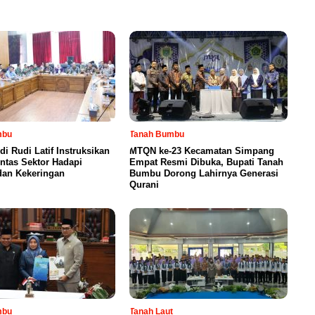
mbu
Tanah Bumbu
di Rudi Latif Instruksikan
MTQN ke-23 Kecamatan Simpang
intas Sektor Hadapi
Empat Resmi Dibuka, Bupati Tanah
dan Kekeringan
Bumbu Dorong Lahirnya Generasi
Qurani
mbu
Tanah Laut