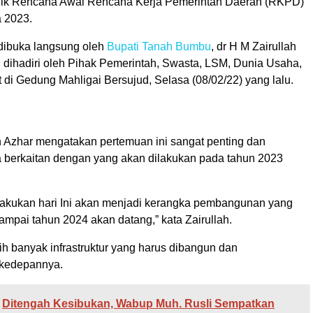
lik Rencana Awal Rencana Kerja Pemerintah Daerah (RKPD)
 2023.
 dibuka langsung oleh
Bupati Tanah Bumbu
, dr H M Zairullah
 dihadiri oleh Pihak Pemerintah, Swasta, LSM, Dunia Usaha,
di Gedung Mahligai Bersujud, Selasa (08/02/22) yang lalu.
h Azhar mengatakan pertemuan ini sangat penting dan
na berkaitan dengan yang akan dilakukan pada tahun 2023
 lakukan hari Ini akan menjadi kerangka pembangunan yang
ampai tahun 2024 akan datang,” kata Zairullah.
h banyak infrastruktur yang harus dibangun dan
kedepannya.
Ditengah Kesibukan, Wabup Muh. Rusli Sempatkan