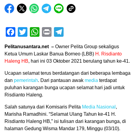
Facebook
Twitter
WhatsApp
Print
Telegram
Pelitanusantara.net –
Owner Pelita Group sekaligus
Ketua Umum Laskar Banua Borneo (LBB)
H. Risdianto
Haleng HB
, hari ini 03 Oktober 2021 berulang tahun ke-41.
Ucapan selamat terus berdatangan dari beberapa lembaga
dan
pemerintah
. Dari pantauan awak
media
terdapat
puluhan karangan bunga ucapan selamat hari jadi untuk
Risdianto Haleng.
Salah satunya dari Komisaris Pelita
Media Nasional
,
Marisha Ramadhini. “Selamat Ulang Tahun ke-41 H.
Risdianto Haleng HB,” isi tulisan dari karangan bunga, di
halaman Gedung Wisma Mandar 179, Minggu (03/10).