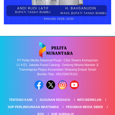
PT Pelita Media Nasional Pusat : Citra Towers Kemayoran
Lt. 6 E1, Jakarta Pusat Cabang : Gedung Wisma Mandar Jl
Transmigrasi Plajau Kecamatan Simpang Empat Tanah
Bumbu Telp : 081256676161
TENTANG KAMI
SUSUNAN REDAKSI
INFO BERIKLAN
SOP PERLINDUNGAN WARTAWAN
PEDOMAN MEDIA SIBER
RSS
SOP JURNALIS