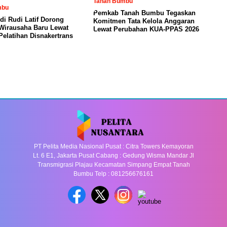
Tanah Bumbu
mbu
Pemkab Tanah Bumbu Tegaskan
di Rudi Latif Dorong
Komitmen Tata Kelola Anggaran
Wirausaha Baru Lewat
Lewat Perubahan KUA-PPAS 2026
elatihan Disnakertrans
PT Pelita Media Nasional Pusat : Citra Towers Kemayoran
Lt. 6 E1, Jakarta Pusat Cabang : Gedung Wisma Mandar Jl
Transmigrasi Plajau Kecamatan Simpang Empat Tanah
Bumbu Telp : 081256676161