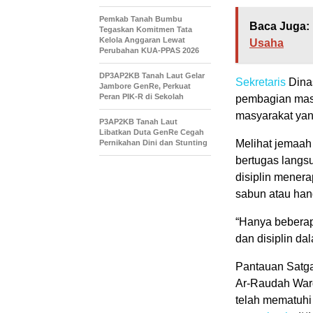
Pemkab Tanah Bumbu
Baca Juga:
Tegaskan Komitmen Tata
Kelola Anggaran Lewat
Usaha
Perubahan KUA-PPAS 2026
DP3AP2KB Tanah Laut Gelar
Sekretaris
Dina
Jambore GenRe, Perkuat
Peran PIK-R di Sekolah
pembagian mask
masyarakat yan
P3AP2KB Tanah Laut
Libatkan Duta GenRe Cegah
Melihat jemaah
Pernikahan Dini dan Stunting
bertugas langs
disiplin mener
sabun atau hand
“Hanya beberap
dan disiplin da
Pantauan Satg
Ar-Raudah War
telah mematuhi