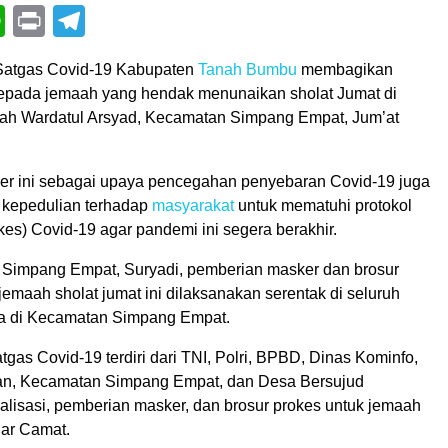
book
itter
WhatsApp
Print
Telegram
Satgas Covid-19 Kabupaten
Tanah Bumbu
membagikan
kepada jemaah yang hendak menunaikan sholat Jumat di
ah Wardatul Arsyad, Kecamatan Simpang Empat, Jum’at
er ini sebagai upaya pencegahan penyebaran Covid-19 juga
 kepedulian terhadap
masyarakat
untuk mematuhi protokol
es) Covid-19 agar pandemi ini segera berakhir.
Simpang Empat, Suryadi, pemberian masker dan brosur
emaah sholat jumat ini dilaksanakan serentak di seluruh
da di Kecamatan Simpang Empat.
Satgas Covid-19 terdiri dari TNI, Polri, BPBD, Dinas Kominfo,
an, Kecamatan Simpang Empat, dan Desa Bersujud
alisasi, pemberian masker, dan brosur prokes untuk jemaah
ujar Camat.