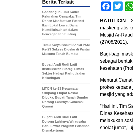
Berita Terkait
Face
Tw
Gandeng Ibu-Ibu Kader
Kelurahan Cempaka, Tim
BATULICIN
– 
Dosen Manfaatkan Potensi
Ikan Lokal Lewat Dana
masker gratis 
Kemdiktisaintek dalam
Pencegahan Stunting
Mesjid Ar-Raud
(27/08/2021).
Temu Karya Bhakti Sosial PSM
Ke-23 Sukses Digelar di Pantai
Bagi-bagi mask
Mattone Tanah Bumbu
sebagai bentuk
Bupati Andi Rudi Latif
kesehatan (Prok
Instruksikan Sinergi Lintas
Sektor Hadapi Karhutla dan
Kekeringan
Menurut Camat 
prokes kepada j
MTQN ke-23 Kecamatan
Simpang Empat Resmi
mesjid yang a
Dibuka, Bupati Tanah Bumbu
Dorong Lahirnya Generasi
“Hari ini, Tim 
Qurani
Dinas Kesehat
Bupati Andi Rudi Latif
melakukan sosi
Dorong Lahirnya Wirausaha
Baru Lewat Program Pelatihan
sholat jumat,” 
Disnakertrans