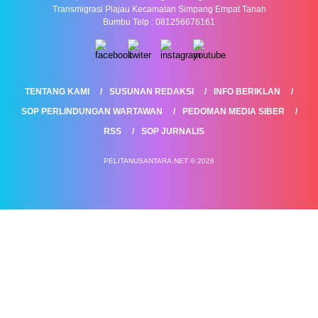
Transmigrasi Plajau Kecamatan Simpang Empat Tanah
Bumbu Telp : 081256676161
TENTANG KAMI
SUSUNAN REDAKSI
INFO BERIKLAN
SOP PERLINDUNGAN WARTAWAN
PEDOMAN MEDIA SIBER
RSS
SOP JURNALIS
PELITANUSANTARA.NET © 2026