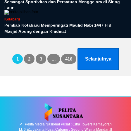
Semangat Sportivitas dan Persatuan Menggelora di Siring
Laut
Kotabaru
Pemkab Kotabaru Memperingati Maulid Nabi 1447 H di
Masjid Apung dengan Khidmat
Paginasi
1
2
3
…
416
Selanjutnya
pos
PT Pelita Media Nasional Pusat : Citra Towers Kemayoran
Lt. 6 E1, Jakarta Pusat Cabang : Gedung Wisma Mandar Jl