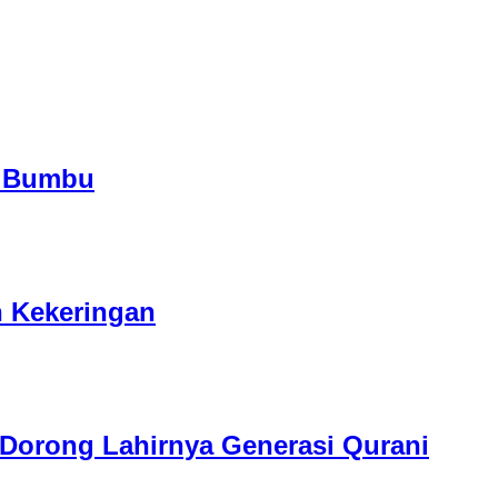
h Bumbu
n Kekeringan
orong Lahirnya Generasi Qurani