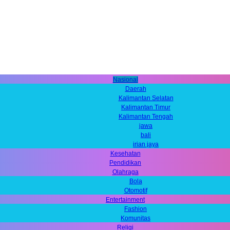
Nasional
Daerah
Kalimantan Selatan
Kalimantan Timur
Kalimantan Tengah
jawa
bali
irian jaya
Kesehatan
Pendidikan
Olahraga
Bola
Otomotif
Entertainment
Fashion
Komunitas
Religi