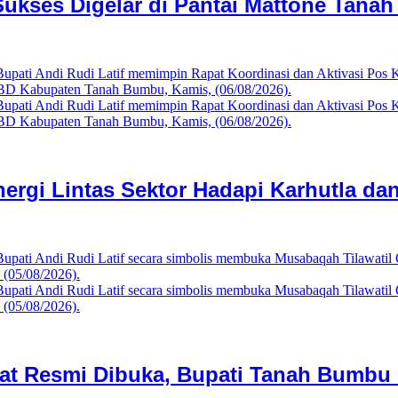
Sukses Digelar di Pantai Mattone Tana
inergi Lintas Sektor Hadapi Karhutla da
 Resmi Dibuka, Bupati Tanah Bumbu D