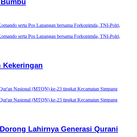
h Bumbu
n Kekeringan
orong Lahirnya Generasi Qurani