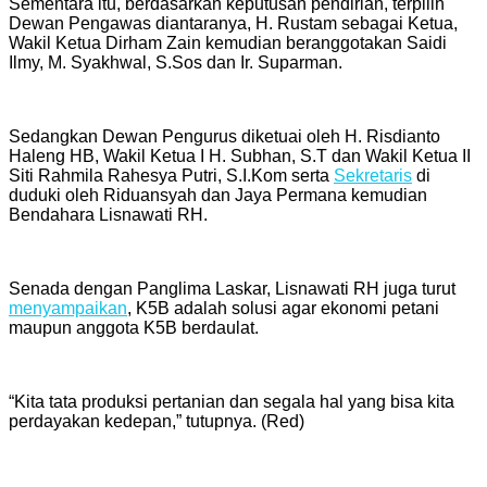
Sementara itu, berdasarkan keputusan pendirian, terpilih
Dewan Pengawas diantaranya, H. Rustam sebagai Ketua,
Wakil Ketua Dirham Zain kemudian beranggotakan Saidi
Ilmy, M. Syakhwal, S.Sos dan Ir. Suparman.
Sedangkan Dewan Pengurus diketuai oleh H. Risdianto
Haleng HB, Wakil Ketua I H. Subhan, S.T dan Wakil Ketua II
Siti Rahmila Rahesya Putri, S.I.Kom serta
Sekretaris
di
duduki oleh Riduansyah dan Jaya Permana kemudian
Bendahara Lisnawati RH.
Senada dengan Panglima Laskar, Lisnawati RH juga turut
menyampaikan
, K5B adalah solusi agar ekonomi petani
maupun anggota K5B berdaulat.
“Kita tata produksi pertanian dan segala hal yang bisa kita
perdayakan kedepan,” tutupnya. (Red)