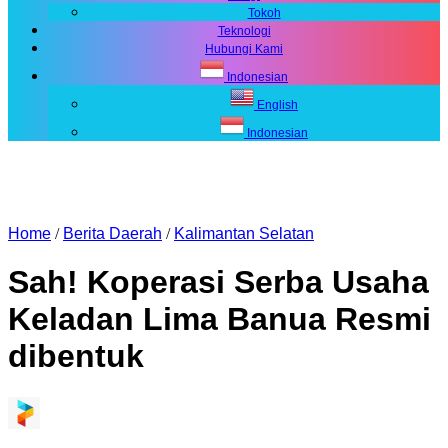
Tokoh
Teknologi
Hubungi Kami
Indonesian
English
Indonesian
Home
/
Berita Daerah
/
Kalimantan Selatan
Sah! Koperasi Serba Usaha
Keladan Lima Banua Resmi
dibentuk