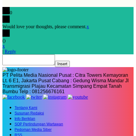
0
Would love your thoughts, please comment.
x
(
)
x
|
Reply
Insert
PT Pelita Media Nasional Pusat : Citra Towers Kemayoran
Lt. 6 E1, Jakarta Pusat Cabang : Gedung Wisma Mandar Jl
Transmigrasi Plajau Kecamatan Simpang Empat Tanah
Bumbu Telp : 081256676161
Tentang Kami
Susunan Redaksi
Info Beriklan
SOP Perlindungan Wartawan
Pedoman Media Siber
RSS