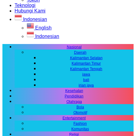
Teknologi
Hubungi Kami
Indonesian
English
Indonesian
Nasional
Daerah
Kalimantan Selatan
Kalimantan Timur
Kalimantan Tengah
jawa
bali
irian jaya
Kesehatan
Pendidikan
Olahraga
Bola
Otomotif
Entertainment
Fashion
Komunitas
Religi