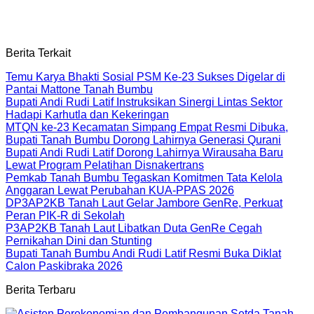
Berita Terkait
Temu Karya Bhakti Sosial PSM Ke-23 Sukses Digelar di
Pantai Mattone Tanah Bumbu
Bupati Andi Rudi Latif Instruksikan Sinergi Lintas Sektor
Hadapi Karhutla dan Kekeringan
MTQN ke-23 Kecamatan Simpang Empat Resmi Dibuka,
Bupati Tanah Bumbu Dorong Lahirnya Generasi Qurani
Bupati Andi Rudi Latif Dorong Lahirnya Wirausaha Baru
Lewat Program Pelatihan Disnakertrans
Pemkab Tanah Bumbu Tegaskan Komitmen Tata Kelola
Anggaran Lewat Perubahan KUA-PPAS 2026
DP3AP2KB Tanah Laut Gelar Jambore GenRe, Perkuat
Peran PIK-R di Sekolah
P3AP2KB Tanah Laut Libatkan Duta GenRe Cegah
Pernikahan Dini dan Stunting
Bupati Tanah Bumbu Andi Rudi Latif Resmi Buka Diklat
Calon Paskibraka 2026
Berita Terbaru