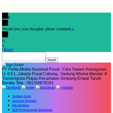
0
Would love your thoughts, please comment.
x
(
)
x
|
Reply
Insert
PT Pelita Media Nasional Pusat : Citra Towers Kemayoran
Lt. 6 E1, Jakarta Pusat Cabang : Gedung Wisma Mandar Jl
Transmigrasi Plajau Kecamatan Simpang Empat Tanah
Bumbu Telp : 081256676161
Tentang Kami
Susunan Redaksi
Info Beriklan
SOP Perlindungan Wartawan