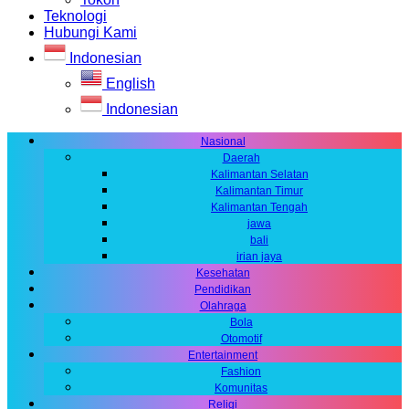
Teknologi
Hubungi Kami
Indonesian
English
Indonesian
Nasional
Daerah
Kalimantan Selatan
Kalimantan Timur
Kalimantan Tengah
jawa
bali
irian jaya
Kesehatan
Pendidikan
Olahraga
Bola
Otomotif
Entertainment
Fashion
Komunitas
Religi