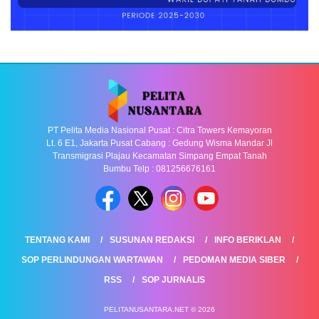
PT Pelita Media Nasional Pusat : Citra Towers Kemayoran
Lt. 6 E1, Jakarta Pusat Cabang : Gedung Wisma Mandar Jl
Transmigrasi Plajau Kecamatan Simpang Empat Tanah
Bumbu Telp : 081256676161
TENTANG KAMI
SUSUNAN REDAKSI
INFO BERIKLAN
SOP PERLINDUNGAN WARTAWAN
PEDOMAN MEDIA SIBER
RSS
SOP JURNALIS
PELITANUSANTARA.NET © 2026