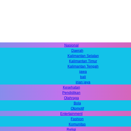
Nasional
Daerah
Kalimantan Selatan
Kalimantan Timur
Kalimantan Tengah
jawa
bali
irian jaya
Kesehatan
Pendidikan
Olahraga
Bola
Otomotif
Entertainment
Fashion
Komunitas
Religi