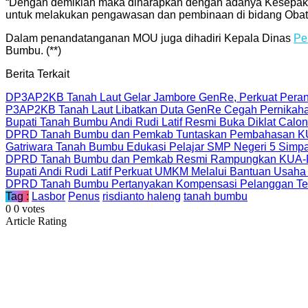
“Dengan demikian maka diharapkan dengan adanya Kesepakat
untuk melakukan pengawasan dan pembinaan di bidang Obat
Dalam penandatanganan MOU juga dihadiri Kepala Dinas
Pe
Bumbu. (**)
Berita Terkait
DP3AP2KB Tanah Laut Gelar Jambore GenRe, Perkuat Peran
P3AP2KB Tanah Laut Libatkan Duta GenRe Cegah Pernikahan
Bupati Tanah Bumbu Andi Rudi Latif Resmi Buka Diklat Calo
DPRD Tanah Bumbu dan Pemkab Tuntaskan Pembahasan KUA
Gatriwara Tanah Bumbu Edukasi Pelajar SMP Negeri 5 Simpa
DPRD Tanah Bumbu dan Pemkab Resmi Rampungkan KUA-P
Bupati Andi Rudi Latif Perkuat UMKM Melalui Bantuan Usaha
DPRD Tanah Bumbu Pertanyakan Kompensasi Pelanggan Te
Tag :
Lasbor
Penus
risdianto haleng
tanah bumbu
0
0
votes
Article Rating