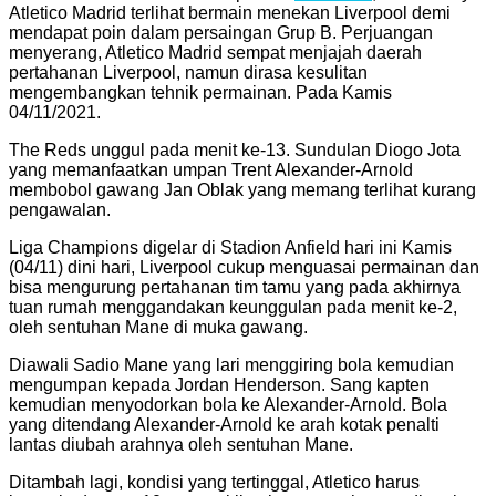
Atletico Madrid terlihat bermain menekan Liverpool demi
mendapat poin dalam persaingan Grup B. Perjuangan
menyerang, Atletico Madrid sempat menjajah daerah
pertahanan Liverpool, namun dirasa kesulitan
mengembangkan tehnik permainan. Pada Kamis
04/11/2021.
The Reds unggul pada menit ke-13. Sundulan Diogo Jota
yang memanfaatkan umpan Trent Alexander-Arnold
membobol gawang Jan Oblak yang memang terlihat kurang
pengawalan.
Liga Champions digelar di Stadion Anfield hari ini Kamis
(04/11) dini hari, Liverpool cukup menguasai permainan dan
bisa mengurung pertahanan tim tamu yang pada akhirnya
tuan rumah menggandakan keunggulan pada menit ke-2,
oleh sentuhan Mane di muka gawang.
Diawali Sadio Mane yang lari menggiring bola kemudian
mengumpan kepada Jordan Henderson. Sang kapten
kemudian menyodorkan bola ke Alexander-Arnold. Bola
yang ditendang Alexander-Arnold ke arah kotak penalti
lantas diubah arahnya oleh sentuhan Mane.
Ditambah lagi, kondisi yang tertinggal, Atletico harus