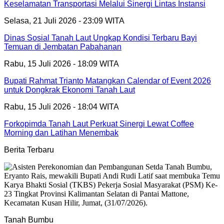
Keselamatan Transportasi Melalui Sinergi Lintas Instansi
Selasa, 21 Juli 2026 - 23:09 WITA
Dinas Sosial Tanah Laut Ungkap Kondisi Terbaru Bayi
Temuan di Jembatan Pabahanan
Rabu, 15 Juli 2026 - 18:09 WITA
Bupati Rahmat Trianto Matangkan Calendar of Event 2026
untuk Dongkrak Ekonomi Tanah Laut
Rabu, 15 Juli 2026 - 18:04 WITA
Forkopimda Tanah Laut Perkuat Sinergi Lewat Coffee
Morning dan Latihan Menembak
Berita Terbaru
Tanah Bumbu