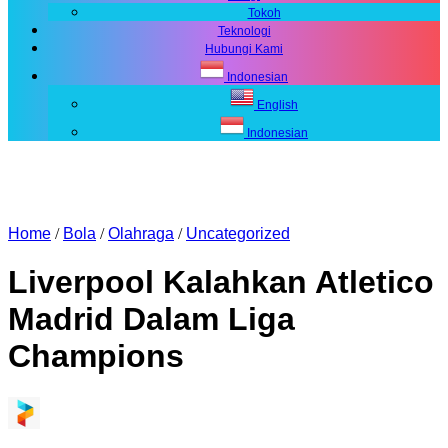
Tokoh
Teknologi
Hubungi Kami
Indonesian
English
Indonesian
Home
/
Bola
/
Olahraga
/
Uncategorized
Liverpool Kalahkan Atletico
Madrid Dalam Liga
Champions