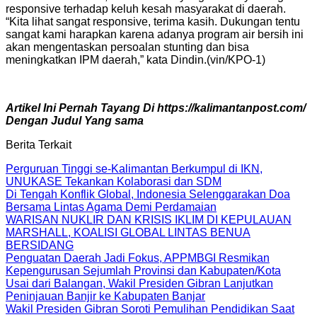
responsive terhadap keluh kesah masyarakat di daerah.
“Kita lihat sangat responsive, terima kasih. Dukungan tentu
sangat kami harapkan karena adanya program air bersih ini
akan mengentaskan persoalan stunting dan bisa
meningkatkan IPM daerah,” kata Dindin.(vin/KPO-1)
Artikel Ini Pernah Tayang Di https://kalimantanpost.com/
Dengan Judul Yang sama
Berita Terkait
Perguruan Tinggi se-Kalimantan Berkumpul di IKN,
UNUKASE Tekankan Kolaborasi dan SDM
Di Tengah Konflik Global, Indonesia Selenggarakan Doa
Bersama Lintas Agama Demi Perdamaian
WARISAN NUKLIR DAN KRISIS IKLIM DI KEPULAUAN
MARSHALL, KOALISI GLOBAL LINTAS BENUA
BERSIDANG
Penguatan Daerah Jadi Fokus, APPMBGI Resmikan
Kepengurusan Sejumlah Provinsi dan Kabupaten/Kota
Usai dari Balangan, Wakil Presiden Gibran Lanjutkan
Peninjauan Banjir ke Kabupaten Banjar
Wakil Presiden Gibran Soroti Pemulihan Pendidikan Saat