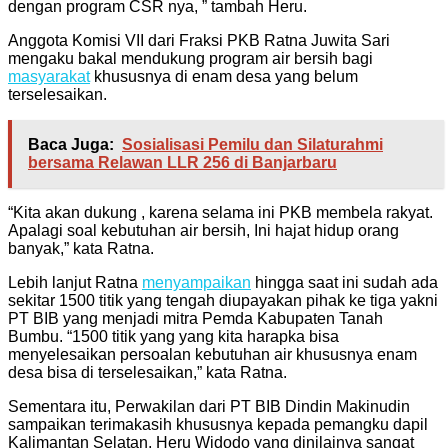
dengan program CSR nya, ” tambah Heru.
Anggota Komisi VII dari Fraksi PKB Ratna Juwita Sari
mengaku bakal mendukung program air bersih bagi
masyarakat
khususnya di enam desa yang belum
terselesaikan.
Baca Juga:
Sosialisasi Pemilu dan Silaturahmi
bersama Relawan LLR 256 di Banjarbaru
“Kita akan dukung , karena selama ini PKB membela rakyat.
Apalagi soal kebutuhan air bersih, Ini hajat hidup orang
banyak,” kata Ratna.
Lebih lanjut Ratna
menyampaikan
hingga saat ini sudah ada
sekitar 1500 titik yang tengah diupayakan pihak ke tiga yakni
PT BIB yang menjadi mitra Pemda Kabupaten Tanah
Bumbu. “1500 titik yang yang kita harapka bisa
menyelesaikan persoalan kebutuhan air khususnya enam
desa bisa di terselesaikan,” kata Ratna.
Sementara itu, Perwakilan dari PT BIB Dindin Makinudin
sampaikan terimakasih khususnya kepada pemangku dapil
Kalimantan Selatan, Heru Widodo yang dinilainya sangat