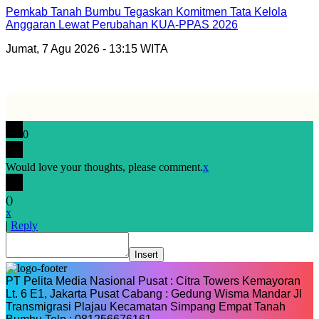
Pemkab Tanah Bumbu Tegaskan Komitmen Tata Kelola
Anggaran Lewat Perubahan KUA-PPAS 2026
Jumat, 7 Agu 2026 - 13:15 WITA
0
Would love your thoughts, please comment.
x
(
)
x
|
Reply
Insert
PT Pelita Media Nasional Pusat : Citra Towers Kemayoran
Lt. 6 E1, Jakarta Pusat Cabang : Gedung Wisma Mandar Jl
Transmigrasi Plajau Kecamatan Simpang Empat Tanah