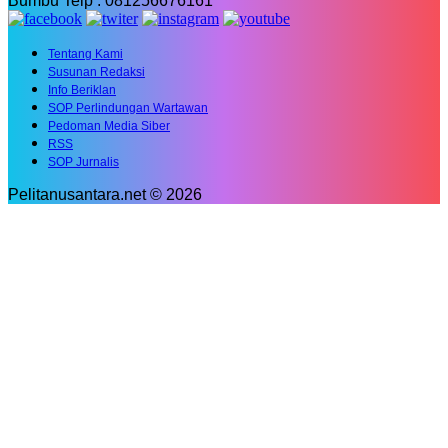
Bumbu Telp : 081256676161
Tentang Kami
Susunan Redaksi
Info Beriklan
SOP Perlindungan Wartawan
Pedoman Media Siber
RSS
SOP Jurnalis
Pelitanusantara.net © 2026