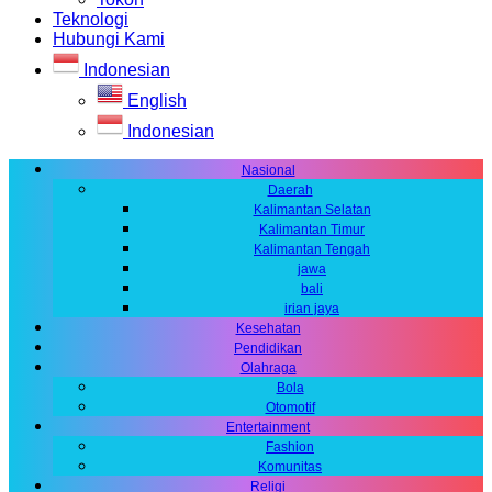
Teknologi
Hubungi Kami
Indonesian
English
Indonesian
Nasional
Daerah
Kalimantan Selatan
Kalimantan Timur
Kalimantan Tengah
jawa
bali
irian jaya
Kesehatan
Pendidikan
Olahraga
Bola
Otomotif
Entertainment
Fashion
Komunitas
Religi