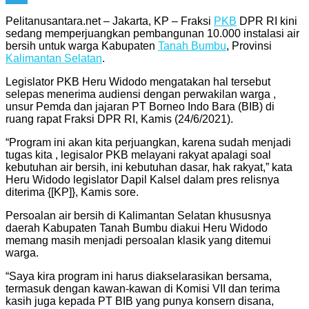
Telegram
Pelitanusantara.net – Jakarta, KP – Fraksi
PKB
DPR RI kini
sedang memperjuangkan pembangunan 10.000 instalasi air
bersih untuk warga Kabupaten
Tanah Bumbu
, Provinsi
Kalimantan Selatan
.
Legislator PKB Heru Widodo mengatakan hal tersebut
selepas menerima audiensi dengan perwakilan warga ,
unsur Pemda dan jajaran PT Borneo Indo Bara (BIB) di
ruang rapat Fraksi DPR RI, Kamis (24/6/2021).
“Program ini akan kita perjuangkan, karena sudah menjadi
tugas kita , legisalor PKB melayani rakyat apalagi soal
kebutuhan air bersih, ini kebutuhan dasar, hak rakyat,” kata
Heru Widodo legislator Dapil Kalsel dalam pres relisnya
diterima {[KP]}, Kamis sore.
Persoalan air bersih di Kalimantan Selatan khususnya
daerah Kabupaten Tanah Bumbu diakui Heru Widodo
memang masih menjadi persoalan klasik yang ditemui
warga.
“Saya kira program ini harus diakselarasikan bersama,
termasuk dengan kawan-kawan di Komisi VII dan terima
kasih juga kepada PT BIB yang punya konsern disana,