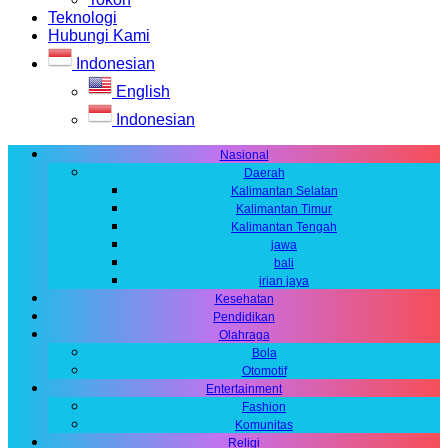
Teknologi
Hubungi Kami
Indonesian
English
Indonesian
Nasional
Daerah
Kalimantan Selatan
Kalimantan Timur
Kalimantan Tengah
jawa
bali
irian jaya
Kesehatan
Pendidikan
Olahraga
Bola
Otomotif
Entertainment
Fashion
Komunitas
Religi