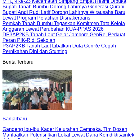
MTQN ke-23 Kecamatan Simpang Empat Resmi Dibuka,
Bupati Tanah Bumbu Dorong Lahirnya Generasi Qurani
Bupati Andi Rudi Latif Dorong Lahirnya Wirausaha Baru
Lewat Program Pelatihan Disnakertrans
Pemkab Tanah Bumbu Tegaskan Komitmen Tata Kelola
Anggaran Lewat Perubahan KUA-PPAS 2026
DP3AP2KB Tanah Laut Gelar Jambore GenRe, Perkuat
Peran PIK-R di Sekolah
P3AP2KB Tanah Laut Libatkan Duta GenRe Cegah
Pernikahan Dini dan Stunting
Berita Terbaru
Banjarbaru
Gandeng Ibu-Ibu Kader Kelurahan Cempaka, Tim Dosen
Manfaatkan Potensi Ikan Lokal Lewat Dana Kemdiktisaintek