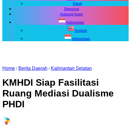
Tokoh
Teknologi
Hubungi Kami
Indonesian
English
Indonesian
Home
/
Berita Daerah
/
Kalimantan Selatan
KMHDI Siap Fasilitasi
Ruang Mediasi Dualisme
PHDI