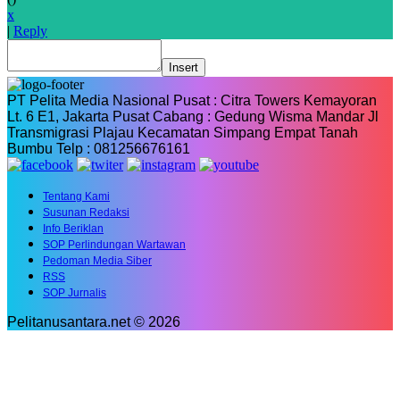
x
|
Reply
Insert
PT Pelita Media Nasional Pusat : Citra Towers Kemayoran
Lt. 6 E1, Jakarta Pusat Cabang : Gedung Wisma Mandar Jl
Transmigrasi Plajau Kecamatan Simpang Empat Tanah
Bumbu Telp : 081256676161
Tentang Kami
Susunan Redaksi
Info Beriklan
SOP Perlindungan Wartawan
Pedoman Media Siber
RSS
SOP Jurnalis
Pelitanusantara.net © 2026