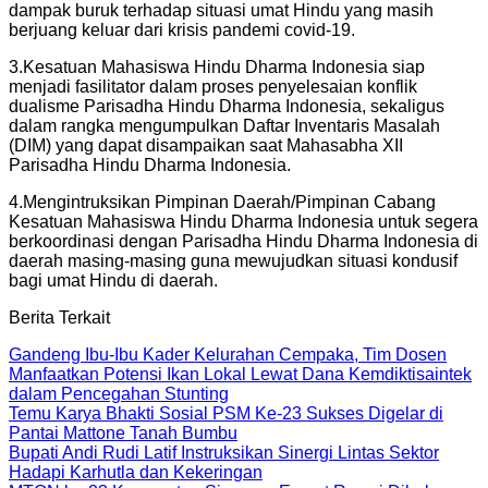
dampak buruk terhadap situasi umat Hindu yang masih
berjuang keluar dari krisis pandemi covid-19.
3.Kesatuan Mahasiswa Hindu Dharma Indonesia siap
menjadi fasilitator dalam proses penyelesaian konflik
dualisme Parisadha Hindu Dharma Indonesia, sekaligus
dalam rangka mengumpulkan Daftar Inventaris Masalah
(DIM) yang dapat disampaikan saat Mahasabha XII
Parisadha Hindu Dharma Indonesia.
4.Mengintruksikan Pimpinan Daerah/Pimpinan Cabang
Kesatuan Mahasiswa Hindu Dharma Indonesia untuk segera
berkoordinasi dengan Parisadha Hindu Dharma Indonesia di
daerah masing-masing guna mewujudkan situasi kondusif
bagi umat Hindu di daerah.
Berita Terkait
Gandeng Ibu-Ibu Kader Kelurahan Cempaka, Tim Dosen
Manfaatkan Potensi Ikan Lokal Lewat Dana Kemdiktisaintek
dalam Pencegahan Stunting
Temu Karya Bhakti Sosial PSM Ke-23 Sukses Digelar di
Pantai Mattone Tanah Bumbu
Bupati Andi Rudi Latif Instruksikan Sinergi Lintas Sektor
Hadapi Karhutla dan Kekeringan