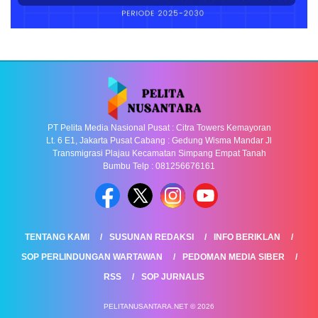
PT Pelita Media Nasional Pusat : Citra Towers Kemayoran
Lt. 6 E1, Jakarta Pusat Cabang : Gedung Wisma Mandar Jl
Transmigrasi Plajau Kecamatan Simpang Empat Tanah
Bumbu Telp : 081256676161
TENTANG KAMI
SUSUNAN REDAKSI
INFO BERIKLAN
SOP PERLINDUNGAN WARTAWAN
PEDOMAN MEDIA SIBER
RSS
SOP JURNALIS
PELITANUSANTARA.NET © 2026