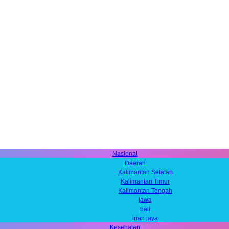
Nasional
Daerah
Kalimantan Selatan
Kalimantan Timur
Kalimantan Tengah
jawa
bali
irian jaya
Kesehatan