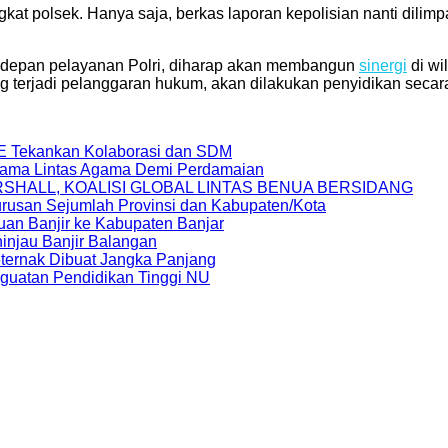
gkat polsek. Hanya saja, berkas laporan kepolisian nanti dili
terdepan pelayanan Polri, diharap akan membangun
sinergi
di wi
terjadi pelanggaran hukum, akan dilakukan penyidikan secara 
E Tekankan Kolaborasi dan SDM
rsama Lintas Agama Demi Perdamaian
RSHALL, KOALISI GLOBAL LINTAS BENUA BERSIDANG
usan Sejumlah Provinsi dan Kabupaten/Kota
auan Banjir ke Kabupaten Banjar
injau Banjir Balangan
ternak Dibuat Jangka Panjang
uatan Pendidikan Tinggi NU