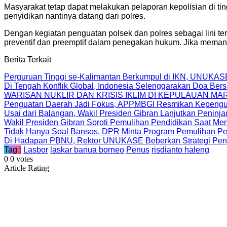
Masyarakat tetap dapat melakukan pelaporan kepolisian di tin
penyidikan nantinya datang dari polres.
Dengan kegiatan penguatan polsek dan polres sebagai lini 
preventif dan preemptif dalam penegakan hukum. Jika memang 
Berita Terkait
Perguruan Tinggi se-Kalimantan Berkumpul di IKN, UNUKAS
Di Tengah Konflik Global, Indonesia Selenggarakan Doa Be
WARISAN NUKLIR DAN KRISIS IKLIM DI KEPULAUAN MA
Penguatan Daerah Jadi Fokus, APPMBGI Resmikan Kepengur
Usai dari Balangan, Wakil Presiden Gibran Lanjutkan Peninj
Wakil Presiden Gibran Soroti Pemulihan Pendidikan Saat Men
Tidak Hanya Soal Bansos, DPR Minta Program Pemulihan Pe
Di Hadapan PBNU, Rektor UNUKASE Beberkan Strategi Peng
Tag :
Lasbor
laskar banua borneo
Penus
risdianto haleng
0
0
votes
Article Rating