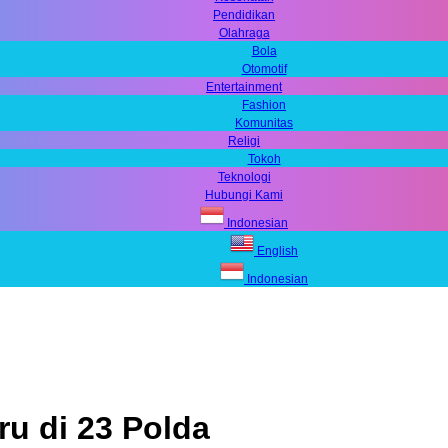
Pendidikan
Olahraga
Bola
Otomotif
Entertainment
Fashion
Komunitas
Religi
Tokoh
Teknologi
Hubungi Kami
Indonesian
English
Indonesian
ru di 23 Polda