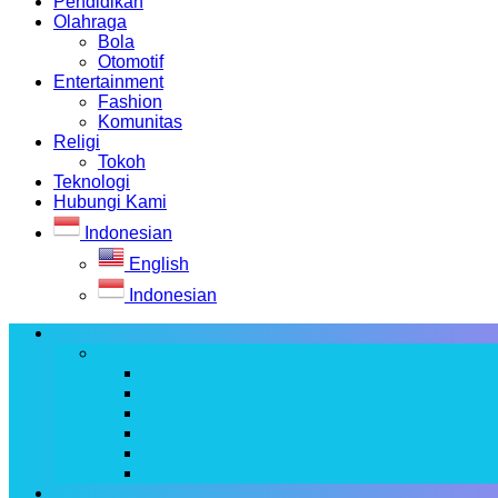
Pendidikan
Olahraga
Bola
Otomotif
Entertainment
Fashion
Komunitas
Religi
Tokoh
Teknologi
Hubungi Kami
Indonesian
English
Indonesian