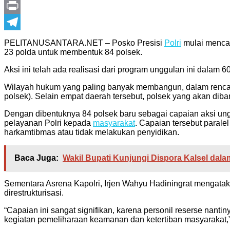
WhatsApp
Print
Telegram
PELITANUSANTARA.NET – Posko Presisi
Polri
mulai menca
23 polda untuk membentuk 84 polsek.
Aksi ini telah ada realisasi dari program unggulan ini dalam 6
Wilayah hukum yang paling banyak membangun, dalam rencana
polsek). Selain empat daerah tersebut, polsek yang akan dib
Dengan dibentuknya 84 polsek baru sebagai capaian aksi un
pelayanan Polri kepada
masyarakat
. Capaian tersebut paral
harkamtibmas atau tidak melakukan penyidikan.
Baca Juga:
Wakil Bupati Kunjungi Dispora Kalsel dal
Sementara Asrena Kapolri, Irjen Wahyu Hadiningrat mengatakan
direstrukturisasi.
“Capaian ini sangat signifikan, karena personil reserse nant
kegiatan pemeliharaan keamanan dan ketertiban masyarakat,”