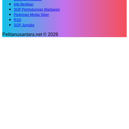
Info Beriklan
SOP Perlindungan Wartawan
Pedoman Media Siber
RSS
SOP Jurnalis
Pelitanusantara.net © 2026