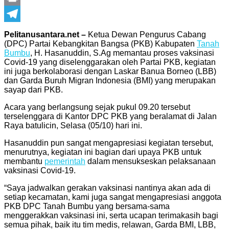
Print
Telegram
Pelitanusantara.net –
Ketua Dewan Pengurus Cabang
(DPC) Partai Kebangkitan Bangsa (PKB) Kabupaten
Tanah
Bumbu
, H. Hasanuddin, S.Ag memantau proses vaksinasi
Covid-19 yang diselenggarakan oleh Partai PKB, kegiatan
ini juga berkolaborasi dengan Laskar Banua Borneo (LBB)
dan Garda Buruh Migran Indonesia (BMI) yang merupakan
sayap dari PKB.
Acara yang berlangsung sejak pukul 09.20 tersebut
terselenggara di Kantor DPC PKB yang beralamat di Jalan
Raya batulicin, Selasa (05/10) hari ini.
Hasanuddin pun sangat mengapresiasi kegiatan tersebut,
menurutnya, kegiatan ini bagian dari upaya PKB untuk
membantu
pemerintah
dalam mensukseskan pelaksanaan
vaksinasi Covid-19.
“Saya jadwalkan gerakan vaksinasi nantinya akan ada di
setiap kecamatan, kami juga sangat mengapresiasi anggota
PKB DPC Tanah Bumbu yang bersama-sama
menggerakkan vaksinasi ini, serta ucapan terimakasih bagi
semua pihak, baik itu tim medis, relawan, Garda BMI, LBB,