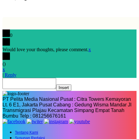
0
Would love your thoughts, please comment.
x
(
)
x
|
Reply
Insert
PT Pelita Media Nasional Pusat : Citra Towers Kemayoran
Lt. 6 E1, Jakarta Pusat Cabang : Gedung Wisma Mandar Jl
Transmigrasi Plajau Kecamatan Simpang Empat Tanah
Bumbu Telp : 081256676161
Tentang Kami
Susunan Redaksi