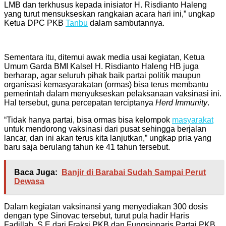
LMB dan terkhusus kepada inisiator H. Risdianto Haleng
yang turut mensukseskan rangkaian acara hari ini,” ungkap
Ketua DPC PKB
Tanbu
dalam sambutannya.
Sementara itu, ditemui awak media usai kegiatan, Ketua
Umum Garda BMI Kalsel H. Risdianto Haleng HB juga
berharap, agar seluruh pihak baik partai politik maupun
organisasi kemasyarakatan (ormas) bisa terus membantu
pemerintah dalam menyukseskan pelaksanaan vaksinasi ini.
Hal tersebut, guna percepatan terciptanya
Herd Immunity
.
“Tidak hanya partai, bisa ormas bisa kelompok
masyarakat
untuk mendorong vaksinasi dari pusat sehingga berjalan
lancar, dan ini akan terus kita lanjutkan,” ungkap pria yang
baru saja berulang tahun ke 41 tahun tersebut.
Baca Juga:
Banjir di Barabai Sudah Sampai Perut
Dewasa
Dalam kegiatan vaksinansi yang menyediakan 300 dosis
dengan type Sinovac tersebut, turut pula hadir Haris
Fadillah, S.E dari Fraksi PKB dan Fungsionaris Partai PKB