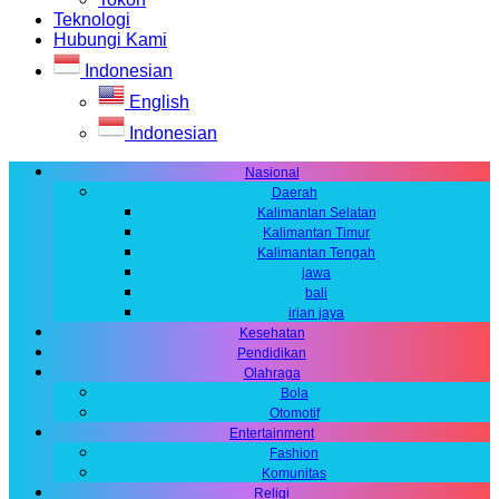
Teknologi
Hubungi Kami
Indonesian
English
Indonesian
Nasional
Daerah
Kalimantan Selatan
Kalimantan Timur
Kalimantan Tengah
jawa
bali
irian jaya
Kesehatan
Pendidikan
Olahraga
Bola
Otomotif
Entertainment
Fashion
Komunitas
Religi