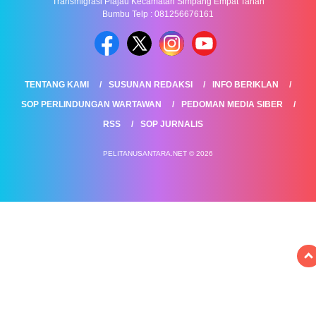
Transmigrasi Plajau Kecamatan Simpang Empat Tanah
Bumbu Telp : 081256676161
TENTANG KAMI
SUSUNAN REDAKSI
INFO BERIKLAN
SOP PERLINDUNGAN WARTAWAN
PEDOMAN MEDIA SIBER
RSS
SOP JURNALIS
PELITANUSANTARA.NET © 2026