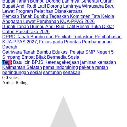
Bupati Tanah Bumbu Dorong Lahirnya Generasi Qurani
Bupati Andi Rudi Latif Dorong Lahirnya Wirausaha Baru
Lewat Program Pelatihan Disnakertrans
Pemkab Tanah Bumbu Tegaskan Komitmen Tata Kelola
Anggaran Lewat Perubahan KUA-PPAS 2026
Bupati Tanah Bumbu Andi Rudi Latif Resmi Buka Diklat
Calon Paskibraka 2026
DPRD Tanah Bumbu dan Pemkab Tuntaskan Pembahasan
KUA-PPAS 2027, Fokus pada Prioritas Pembangunan
Daerah
Gatriwara Tanah Bumbu Edukasi Pelajar SMP Negeri 5
Simpang Empat Bijak Bermedia Sosial
Tag :
Batulicin
BPJS Ketenagakerjaan
jaminan kematian
Kalimantan Selatan
pama indomining
pekerja rentan
perlindungan sosial
santunan
sertakan
0
0
votes
Article Rating