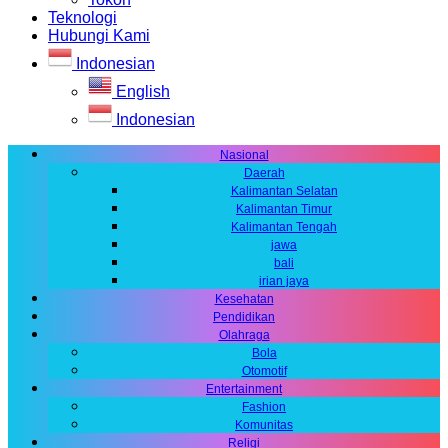
Teknologi
Hubungi Kami
Indonesian
English
Indonesian
Nasional
Daerah
Kalimantan Selatan
Kalimantan Timur
Kalimantan Tengah
jawa
bali
irian jaya
Kesehatan
Pendidikan
Olahraga
Bola
Otomotif
Entertainment
Fashion
Komunitas
Religi