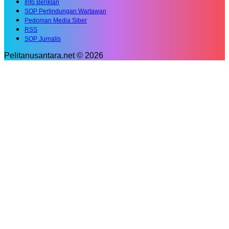
Info Beriklan
SOP Perlindungan Wartawan
Pedoman Media Siber
RSS
SOP Jurnalis
Pelitanusantara.net © 2026