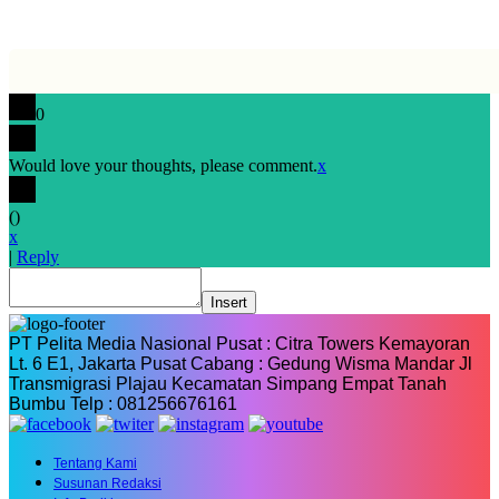
0
Would love your thoughts, please comment.
x
(
)
x
|
Reply
Insert
PT Pelita Media Nasional Pusat : Citra Towers Kemayoran
Lt. 6 E1, Jakarta Pusat Cabang : Gedung Wisma Mandar Jl
Transmigrasi Plajau Kecamatan Simpang Empat Tanah
Bumbu Telp : 081256676161
Tentang Kami
Susunan Redaksi