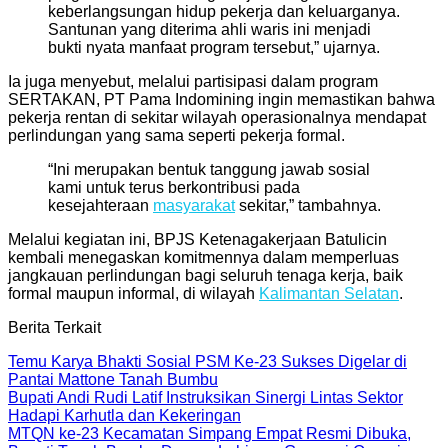
keberlangsungan hidup pekerja dan keluarganya.
Santunan yang diterima ahli waris ini menjadi
bukti nyata manfaat program tersebut,” ujarnya.
Ia juga menyebut, melalui partisipasi dalam program
SERTAKAN, PT Pama Indomining ingin memastikan bahwa
pekerja rentan di sekitar wilayah operasionalnya mendapat
perlindungan yang sama seperti pekerja formal.
“Ini merupakan bentuk tanggung jawab sosial
kami untuk terus berkontribusi pada
kesejahteraan
masyarakat
sekitar,” tambahnya.
Melalui kegiatan ini, BPJS Ketenagakerjaan Batulicin
kembali menegaskan komitmennya dalam memperluas
jangkauan perlindungan bagi seluruh tenaga kerja, baik
formal maupun informal, di wilayah
Kalimantan Selatan
.
Berita Terkait
Temu Karya Bhakti Sosial PSM Ke-23 Sukses Digelar di
Pantai Mattone Tanah Bumbu
Bupati Andi Rudi Latif Instruksikan Sinergi Lintas Sektor
Hadapi Karhutla dan Kekeringan
MTQN ke-23 Kecamatan Simpang Empat Resmi Dibuka,