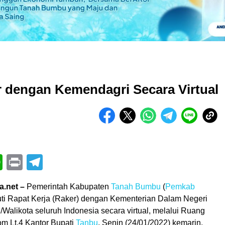
 dengan Kemendagri Secara Virtual
book
itter
WhatsApp
Print
Telegram
a.net –
Pemerintah Kabupaten
Tanah Bumbu
(
Pemkab
uti Rapat Kerja (Raker) dengan Kementerian Dalam Negeri
Walikota seluruh Indonesia secara virtual, melalui Ruang
om Lt.4 Kantor Bupati
Tanbu
, Senin (24/01/2022) kemarin.