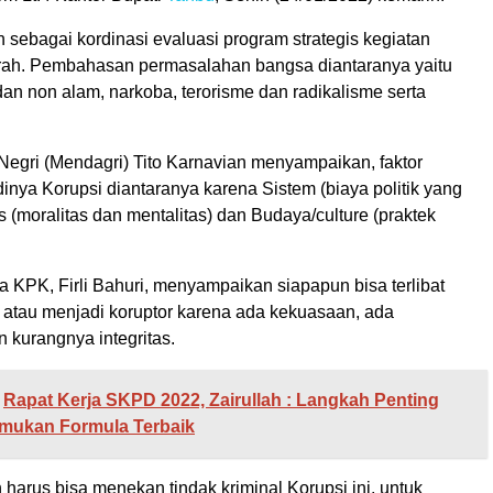
 sebagai kordinasi evaluasi program strategis kegiatan
ah. Pembahasan permasalahan bangsa diantaranya yaitu
an non alam, narkoba, terorisme dan radikalisme serta
Negri (Mendagri) Tito Karnavian menyampaikan, faktor
inya Korupsi diantaranya karena Sistem (biaya politik yang
tas (moralitas dan mentalitas) dan Budaya/culture (praktek
 KPK, Firli Bahuri, menyampaikan siapapun bisa terlibat
i atau menjadi koruptor karena ada kekuasaan, ada
 kurangnya integritas.
Rapat Kerja SKPD 2022, Zairullah : Langkah Penting
mukan Formula Terbaik
harus bisa menekan tindak kriminal Korupsi ini, untuk