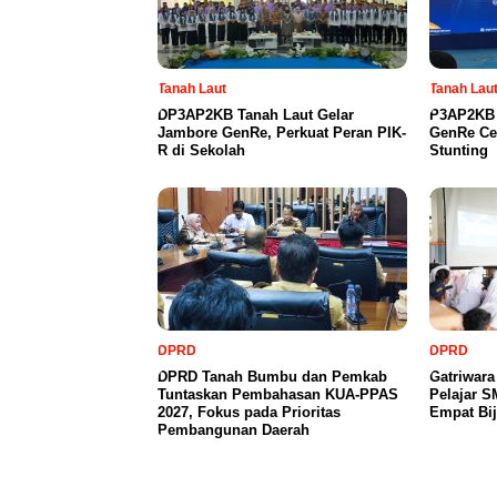
Tanah Laut
Tanah Lau
DP3AP2KB Tanah Laut Gelar
P3AP2KB 
Jambore GenRe, Perkuat Peran PIK-
GenRe Ce
R di Sekolah
Stunting
DPRD
DPRD
DPRD Tanah Bumbu dan Pemkab
Gatriwar
Tuntaskan Pembahasan KUA-PPAS
Pelajar 
2027, Fokus pada Prioritas
Empat Bij
Pembangunan Daerah