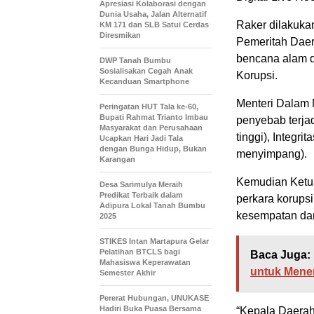
Apresiasi Kolaborasi dengan
Dunia Usaha, Jalan Alternatif
Raker dilakukan
KM 171 dan SLB Satui Cerdas
Diresmikan
Pemeritah Daer
bencana alam d
DWP Tanah Bumbu
Sosialisakan Cegah Anak
Korupsi.
Kecanduan Smartphone
Menteri Dalam 
Peringatan HUT Tala ke-60,
Bupati Rahmat Trianto Imbau
penyebab terjad
Masyarakat dan Perusahaan
tinggi), Integri
Ucapkan Hari Jadi Tala
dengan Bunga Hidup, Bukan
menyimpang).
Karangan
Kemudian Ketua
Desa Sarimulya Meraih
Predikat Terbaik dalam
perkara korups
Adipura Lokal Tanah Bumbu
kesempatan dan
2025
STIKES Intan Martapura Gelar
Pelatihan BTCLS bagi
Baca Juga:
Mahasiswa Keperawatan
untuk Mene
Semester Akhir
Pererat Hubungan, UNUKASE
Hadiri Buka Puasa Bersama
“Kepala Daerah 