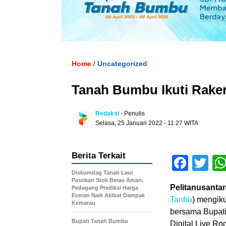
Home
Uncategorized
/
Tanah Bumbu Ikuti Raker
Redaksi
- Penulis
Selasa, 25 Januari 2022 - 11:27 WITA
Berita Terkait
Face
Tw
Diskumdag Tanah Laut
Pastikan Stok Beras Aman,
Pelitanusantar
Pedagang Prediksi Harga
Eceran Naik Akibat Dampak
Tanbu
) mengik
Kemarau
bersama Bupati/
Bupati Tanah Bumbu
Digital Live Ro