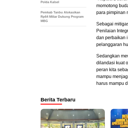
Polda Kalsel
momotong buday
para pimpinan
Pemkab Tanbu Alokasikan
Rp64 Miliar Dukung Program
MBG
Sebagai mitigas
Penilaian Integ
dan perbaikan i
pelanggaran hu
Sedangkan mewu
dilandasi kuat
peran kita seb
mampu menjaga 
harus mampu di
Berita Terbaru