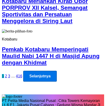
Kotabaru Meriahkan Kirab Obor
PORPROV XII Kalsel, Semangat
Sportivitas dan Persatuan
Menggelora di Siring Laut
Kotabaru
Pemkab Kotabaru Memperingati
Maulid Nabi 1447 H di Masjid Apung
dengan Khidmat
Paginasi
1
2
3
…
416
Selanjutnya
pos
PT Pelita Media Nasional Pusat : Citra Towers Kemayoran
Lt. 6 E1, Jakarta Pusat Cabang : Gedung Wisma Mandar Jl