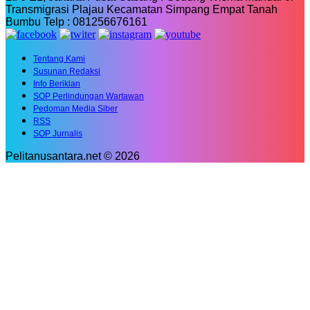
Transmigrasi Plajau Kecamatan Simpang Empat Tanah
Bumbu Telp : 081256676161
Tentang Kami
Susunan Redaksi
Info Beriklan
SOP Perlindungan Wartawan
Pedoman Media Siber
RSS
SOP Jurnalis
Pelitanusantara.net © 2026