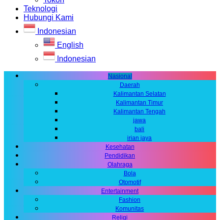
Teknologi
Hubungi Kami
Indonesian
English
Indonesian
Nasional
Daerah
Kalimantan Selatan
Kalimantan Timur
Kalimantan Tengah
jawa
bali
irian jaya
Kesehatan
Pendidikan
Olahraga
Bola
Otomotif
Entertainment
Fashion
Komunitas
Religi