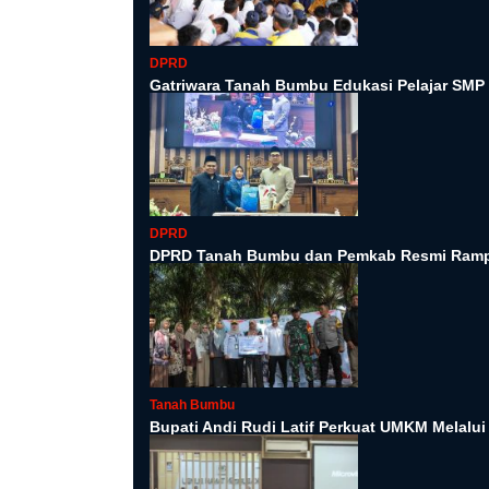
DPRD
Gatriwara Tanah Bumbu Edukasi Pelajar SMP 
DPRD
DPRD Tanah Bumbu dan Pemkab Resmi Ramp
Tanah Bumbu
Bupati Andi Rudi Latif Perkuat UMKM Melalu