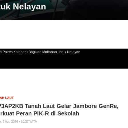
uk Nelayan
ud Polres Kotabaru Bagikan Makanan untuk Nelayan
AH LAUT
3AP2KB Tanah Laut Gelar Jambore GenRe,
rkuat Peran PIK-R di Sekolah
, 5 Agu 2026 - 20:27 WITA