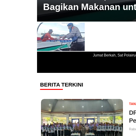
Bagikan Makanan unt
Jumat Berkah, Sat Polair
BERITA TERKINI
TAN
DP
Pe
Rabu