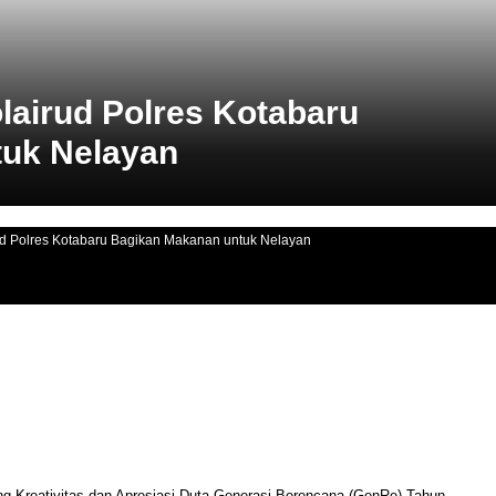
lairud Polres Kotabaru
uk Nelayan
ud Polres Kotabaru Bagikan Makanan untuk Nelayan