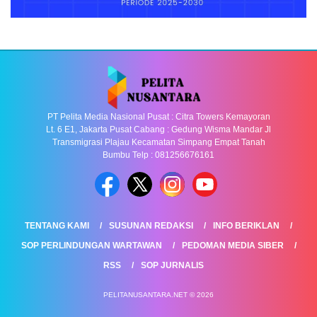
PT Pelita Media Nasional Pusat : Citra Towers Kemayoran
Lt. 6 E1, Jakarta Pusat Cabang : Gedung Wisma Mandar Jl
Transmigrasi Plajau Kecamatan Simpang Empat Tanah
Bumbu Telp : 081256676161
TENTANG KAMI
SUSUNAN REDAKSI
INFO BERIKLAN
SOP PERLINDUNGAN WARTAWAN
PEDOMAN MEDIA SIBER
RSS
SOP JURNALIS
PELITANUSANTARA.NET © 2026