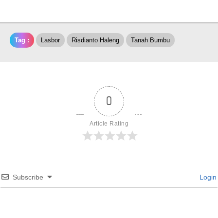
Tag :
Lasbor
Risdianto Haleng
Tanah Bumbu
0
Article Rating
Subscribe
Login