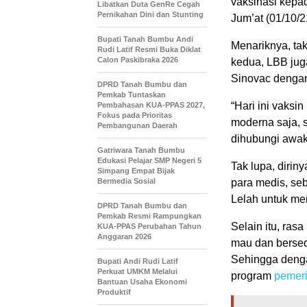
vaksinasi kep
Libatkan Duta GenRe Cegah
Pernikahan Dini dan Stunting
Jum’at (01/10/2
Bupati Tanah Bumbu Andi
Menariknya, ta
Rudi Latif Resmi Buka Diklat
Calon Paskibraka 2026
kedua, LBB jug
Sinovac dengan
DPRD Tanah Bumbu dan
Pemkab Tuntaskan
“Hari ini vaksi
Pembahasan KUA-PPAS 2027,
Fokus pada Prioritas
moderna saja, s
Pembangunan Daerah
dihubungi awa
Gatriwara Tanah Bumbu
Edukasi Pelajar SMP Negeri 5
Tak lupa, dirin
Simpang Empat Bijak
Bermedia Sosial
para medis, se
Lelah untuk men
DPRD Tanah Bumbu dan
Pemkab Resmi Rampungkan
Selain itu, ra
KUA-PPAS Perubahan Tahun
Anggaran 2026
mau dan bersed
Sehingga denga
Bupati Andi Rudi Latif
Perkuat UMKM Melalui
program
pemeri
Bantuan Usaha Ekonomi
Produktif