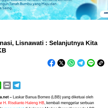
asi, Lisnawati : Selanjutnya Kita
KB
book
itter
WhatsApp
Print
Telegram
a.net –
Laskar Banua Borneo (LBB) yang diketuai oleh
r H. Risdianto Haleng HB
, kembali menggelar serbuan