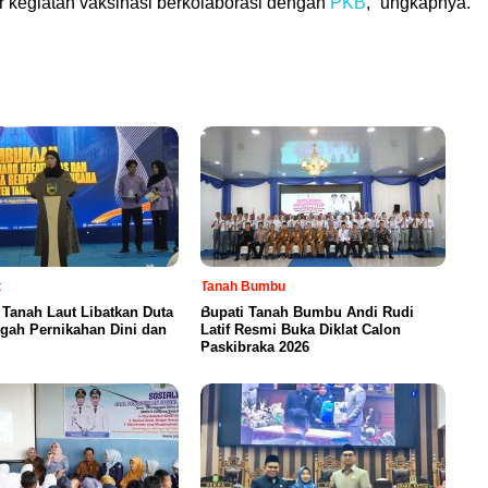
 kegiatan vaksinasi berkolaborasi dengan
PKB
,” ungkapnya.
t
Tanah Bumbu
Tanah Laut Libatkan Duta
Bupati Tanah Bumbu Andi Rudi
gah Pernikahan Dini dan
Latif Resmi Buka Diklat Calon
Paskibraka 2026