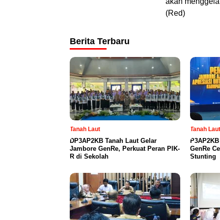
akan menggelar
(Red)
Berita Terbaru
Tanah Laut
Tanah Lau
DP3AP2KB Tanah Laut Gelar
P3AP2KB 
Jambore GenRe, Perkuat Peran PIK-
GenRe Ce
R di Sekolah
Stunting