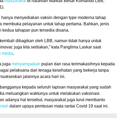
ada
masyarakat
di halaman Markas Besar Komando LBB,
1).
k hanya menyediakan vaksin dengan type moderna tahap
a membuka pelayanan untuk tahap pertama. Bahkan, jenis
 kedua tahapan pun tersedia disana.
n kembali dibagikan oleh LBB, namun tidak hanya untuk
inovac juga kita sediakan,” kata Panglima Laskar saat
k
media
.
ya juga
menyampaikan
pujian dan rasa terimakasihnya kepada
bagai pelaksana dari tenaga kesehatan yang bekerja tanpa
sukseskan jalannya acara hari ini.
sa bangganya kepada seluruh lapisan masyarakat yang sudah
ia meluangkan waktunya untuk melakukan vaksinasi.
n adanya hal tersebut, masyarakat juga turut membantu
ntah
dalam upaya pemtusan mata rantai Covid 19 saat ini.