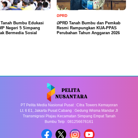
DPRD
a Tanah Bumbu Edukasi
DPRD Tanah Bumbu dan Pemkab
SMP Negeri 5 Simpang
Resmi Rampungkan KUA-PPAS
ak Bermedia Sosial
Perubahan Tahun Anggaran 2026
PT Pelita Media Nasional Pusat : Citra Towers Kemayoran
Lt. 6 E1, Jakarta Pusat Cabang : Gedung Wisma Mandar Jl
Transmigrasi Plajau Kecamatan Simpang Empat Tanah
Bumbu Telp : 081256676161