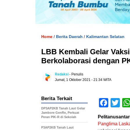
Home
Berita Daerah
Kalimantan Selatan
/
/
LBB Kembali Gelar Vaksin
Berkolaborasi dengan P
Redaksi
- Penulis
Jumat, 1 Oktober 2021 - 21:34 WITA
Berita Terkait
Face
Tw
DP3AP2KB Tanah Laut Gelar
Jambore GenRe, Perkuat
Pelitanusantar
Peran PIK-R di Sekolah
Panglima Laska
P3AP2KB Tanah Laut