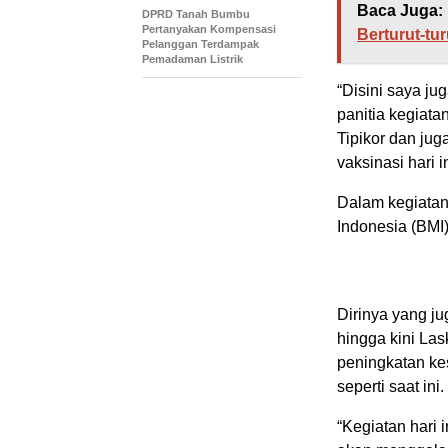
Baca Juga:
DPRD Tanah Bumbu
Pertanyakan Kompensasi
Berturut-tur
Pelanggan Terdampak
Pemadaman Listrik
“Disini saya ju
panitia kegiata
Tipikor dan ju
vaksinasi hari i
Dalam kegiatan 
Indonesia (BMI)
Dirinya yang j
hingga kini Las
peningkatan ke
seperti saat ini.
“Kegiatan hari 