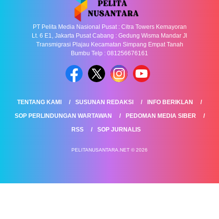
PT Pelita Media Nasional Pusat : Citra Towers Kemayoran
Lt. 6 E1, Jakarta Pusat Cabang : Gedung Wisma Mandar Jl
Transmigrasi Plajau Kecamatan Simpang Empat Tanah
Bumbu Telp : 081256676161
TENTANG KAMI
SUSUNAN REDAKSI
INFO BERIKLAN
SOP PERLINDUNGAN WARTAWAN
PEDOMAN MEDIA SIBER
RSS
SOP JURNALIS
PELITANUSANTARA.NET © 2026