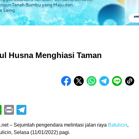
aul Husna Menghiasi Taman
book
itter
WhatsApp
Print
Telegram
a.net – Sejumlah pengendara melintasi jalan raya
Batulicin
,
icin, Selasa (11/01/2022) pagi.