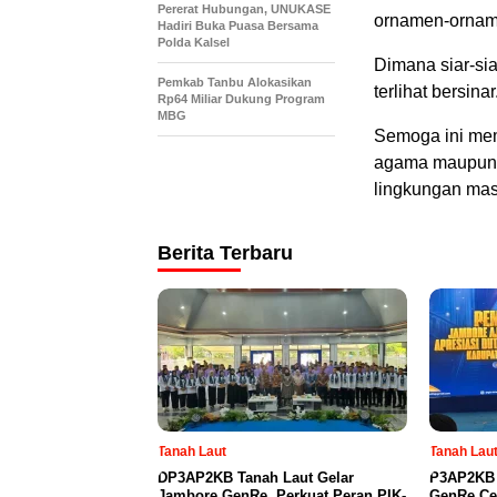
Pererat Hubungan, UNUKASE
ornamen-ornam
Hadiri Buka Puasa Bersama
Polda Kalsel
Dimana siar-sia
Pemkab Tanbu Alokasikan
terlihat bersinar
Rp64 Miliar Dukung Program
MBG
Semoga ini me
agama maupun d
lingkungan mas
Berita Terbaru
Tanah Laut
Tanah Lau
DP3AP2KB Tanah Laut Gelar
P3AP2KB 
Jambore GenRe, Perkuat Peran PIK-
GenRe Ce