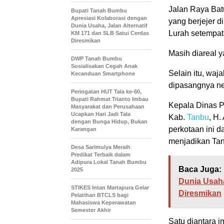
Jalan Raya Batu
Bupati Tanah Bumbu
Apresiasi Kolaborasi dengan
yang berjejer d
Dunia Usaha, Jalan Alternatif
Lurah setempat
KM 171 dan SLB Satui Cerdas
Diresmikan
Masih diareal y
DWP Tanah Bumbu
Sosialisakan Cegah Anak
Selain itu, waj
Kecanduan Smartphone
dipasangnya ne
Peringatan HUT Tala ke-60,
Bupati Rahmat Trianto Imbau
Kepala Dinas 
Masyarakat dan Perusahaan
Ucapkan Hari Jadi Tala
Kab.
Tanbu
, H.
dengan Bunga Hidup, Bukan
perkotaan ini 
Karangan
menjadikan Ta
Desa Sarimulya Meraih
Predikat Terbaik dalam
Adipura Lokal Tanah Bumbu
Baca Juga:
2025
Dunia Usaha
STIKES Intan Martapura Gelar
Diresmikan
Pelatihan BTCLS bagi
Mahasiswa Keperawatan
Semester Akhir
Satu diantara 