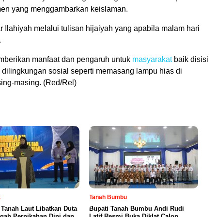
en yang menggambarkan keislaman.
r Ilahiyah melalui tulisan hijaiyah yang apabila malam hari
.
mberikan manfaat dan pengaruh untuk
masyarakat
baik disisi
ilingkungan sosial seperti memasang lampu hias di
ing-masing. (Red/Rel)
t
Tanah Bumbu
Tanah Laut Libatkan Duta
Bupati Tanah Bumbu Andi Rudi
gah Pernikahan Dini dan
Latif Resmi Buka Diklat Calon